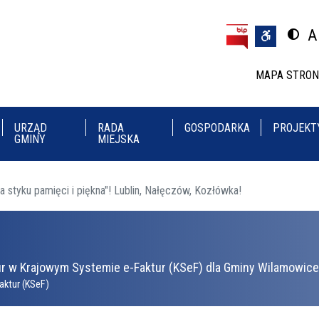
Przejdź do treści
Przejdź do menu
A
Przeł
U
MAPA STRO
URZĄD
RADA
GOSPODARKA
PROJEKT
GMINY
MIEJSKA
styku pamięci i piękna"! Lublin, Nałęczów, Kozłówka!
r w Krajowym Systemie e-Faktur (KSeF) dla Gminy Wilamowice 
aktur (KSeF)