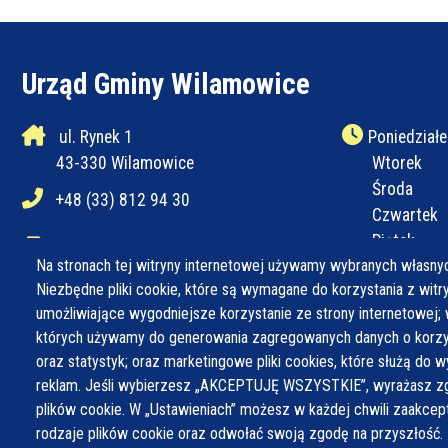
Urząd Gminy Wilamowice
ul. Rynek 1
Poniedziałe
43-330 Wilamowice
Wtorek
Środa
+48 (33) 812 94 30
Czwartek
Piątek
+48 (33) 812 94 31
Na stronach tej witryny internetowej używamy wybranych własnyc
Niezbędne pliki cookie, które są wymagane do korzystania z witryn
ug@wilamowice.pl
umożliwiające wygodniejsze korzystanie ze strony internetowej; 
których używamy do generowania zagregowanych danych o korzys
oraz statystyk; oraz marketingowe pliki cookies, które służą do w
reklam. Jeśli wybierzesz „AKCEPTUJĘ WSZYSTKIE”, wyrażasz zg
plików cookie. W „Ustawieniach” możesz w każdej chwili zaakce
rodzaje plików cookie oraz odwołać swoją zgodę na przyszłość.