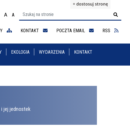
+ dostosuj stronę
A
A

ącz na motyw wysokiej widoczności
Ustaw rozmiar czcionki na 100%
Ustaw rozmiar czcionki na 125%
staw rozmiar czcionki na 150%
NY
KONTAKT
POCZTA EMAIL
RSS
Y
EKOLOGIA
WYDARZENIA
KONTAKT
i jej jednostek