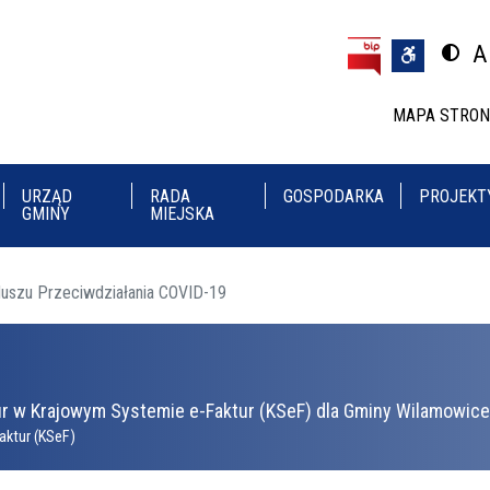
Przejdź do treści
Przejdź do menu
A
Przeł
U
MAPA STRO
URZĄD
RADA
GOSPODARKA
PROJEKT
GMINY
MIEJSKA
uszu Przeciwdziałania COVID-19
r w Krajowym Systemie e-Faktur (KSeF) dla Gminy Wilamowice 
aktur (KSeF)