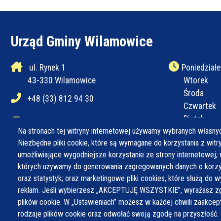
Urząd Gminy Wilamowice
ul. Rynek 1
Poniedziałe
43-330 Wilamowice
Wtorek
Środa
+48 (33) 812 94 30
Czwartek
Piątek
+48 (33) 812 94 31
Na stronach tej witryny internetowej używamy wybranych własnyc
Niezbędne pliki cookie, które są wymagane do korzystania z witryn
ug@wilamowice.pl
umożliwiające wygodniejsze korzystanie ze strony internetowej; 
których używamy do generowania zagregowanych danych o korzys
oraz statystyk; oraz marketingowe pliki cookies, które służą do w
reklam. Jeśli wybierzesz „AKCEPTUJĘ WSZYSTKIE”, wyrażasz zg
plików cookie. W „Ustawieniach” możesz w każdej chwili zaakce
rodzaje plików cookie oraz odwołać swoją zgodę na przyszłość.