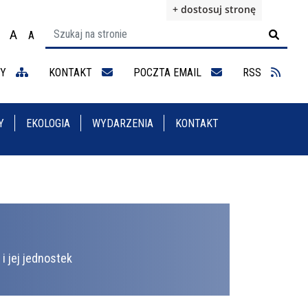
+ dostosuj stronę
A
A

ącz na motyw wysokiej widoczności
Ustaw rozmiar czcionki na 100%
Ustaw rozmiar czcionki na 125%
staw rozmiar czcionki na 150%
NY
KONTAKT
POCZTA EMAIL
RSS
Y
EKOLOGIA
WYDARZENIA
KONTAKT
i jej jednostek