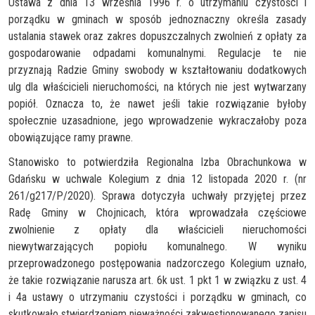
Ustawa z dnia 13 września 1996 r. o utrzymaniu czystości i
porządku w gminach w sposób jednoznaczny określa zasady
ustalania stawek oraz zakres dopuszczalnych zwolnień z opłaty za
gospodarowanie odpadami komunalnymi. Regulacje te nie
przyznają Radzie Gminy swobody w kształtowaniu dodatkowych
ulg dla właścicieli nieruchomości, na których nie jest wytwarzany
popiół. Oznacza to, że nawet jeśli takie rozwiązanie byłoby
społecznie uzasadnione, jego wprowadzenie wykraczałoby poza
obowiązujące ramy prawne.
Stanowisko to potwierdziła Regionalna Izba Obrachunkowa w
Gdańsku w uchwale Kolegium z dnia 12 listopada 2020 r. (nr
261/g217/P/2020). Sprawa dotyczyła uchwały przyjętej przez
Radę Gminy w Chojnicach, która wprowadzała częściowe
zwolnienie z opłaty dla właścicieli nieruchomości
niewytwarzających popiołu komunalnego. W wyniku
przeprowadzonego postępowania nadzorczego Kolegium uznało,
że takie rozwiązanie narusza art. 6k ust. 1 pkt 1 w związku z ust. 4
i 4a ustawy o utrzymaniu czystości i porządku w gminach, co
skutkowało stwierdzeniem nieważności zakwestionowanego zapisu