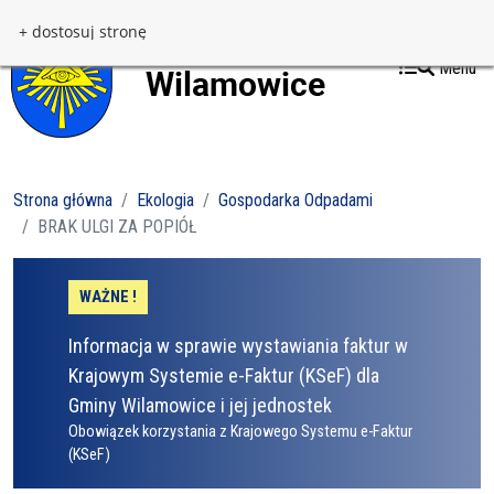
Przejdź do treści
Przejdź do menu
+ dostosuj stronę
Menu
Strona główna
Ekologia
Gospodarka Odpadami
BRAK ULGI ZA POPIÓŁ
WAŻNE !
Informacja w sprawie wystawiania faktur w
Krajowym Systemie e-Faktur (KSeF) dla
Gminy Wilamowice i jej jednostek
Obowiązek korzystania z Krajowego Systemu e-Faktur
(KSeF)