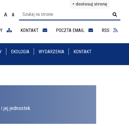
+ dostosuj stronę
A
A

ącz na motyw wysokiej widoczności
Ustaw rozmiar czcionki na 100%
Ustaw rozmiar czcionki na 125%
staw rozmiar czcionki na 150%
NY
KONTAKT
POCZTA EMAIL
RSS
Y
EKOLOGIA
WYDARZENIA
KONTAKT
i jej jednostek