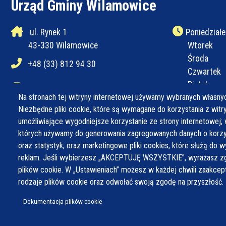
Urząd Gminy Wilamowice
ul. Rynek 1
Poniedziałe
43-330 Wilamowice
Wtorek
Środa
+48 (33) 812 94 30
Czwartek
Piątek
+48 (33) 812 94 31
Na stronach tej witryny internetowej używamy wybranych własnyc
Niezbędne pliki cookie, które są wymagane do korzystania z witryn
ug@wilamowice.pl
umożliwiające wygodniejsze korzystanie ze strony internetowej; 
których używamy do generowania zagregowanych danych o korzys
oraz statystyk; oraz marketingowe pliki cookies, które służą do w
reklam. Jeśli wybierzesz „AKCEPTUJĘ WSZYSTKIE”, wyrażasz zg
plików cookie. W „Ustawieniach” możesz w każdej chwili zaakce
rodzaje plików cookie oraz odwołać swoją zgodę na przyszłość.
© Wszystkie prawa zastrzeżone,
Gmina Wilamowice
Dokumentacja plików cookie