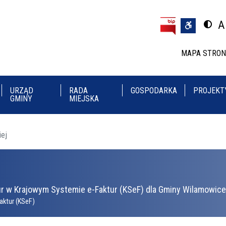
Przejdź do treści
Przejdź do menu
A
Przeł
U
MAPA STRO
URZĄD
RADA
GOSPODARKA
PROJEKT
GMINY
MIEJSKA
iej
r w Krajowym Systemie e-Faktur (KSeF) dla Gminy Wilamowice 
aktur (KSeF)