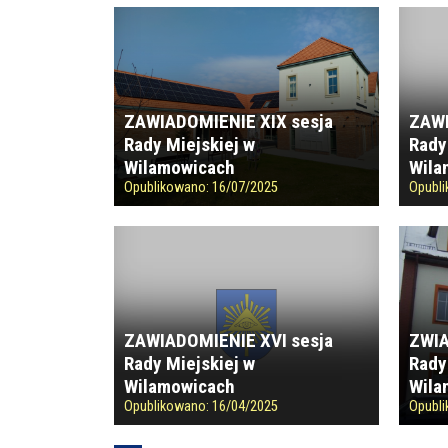
ZAWIADOMIENIE XIX sesja
ZAWI
Rady Miejskiej w
Rady
Wilamowicach
Wila
Opublikowano:
16/07/2025
Opubl
ZAWIADOMIENIE XVI sesja
ZWIA
Rady Miejskiej w
Rady
Wilamowicach
Wila
Opublikowano:
16/04/2025
Opubl