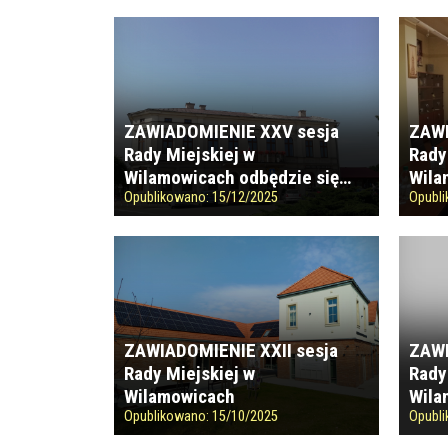
ZAWIADOMIENIE XXV sesja
ZAWI
Rady Miejskiej w
Rady
Wilamowicach odbędzie się…
Wila
Opublikowano:
15/12/2025
Opubl
ZAWIADOMIENIE XXII sesja
ZAWI
Rady Miejskiej w
Rady
Wilamowicach
Wila
Opublikowano:
15/10/2025
Opubl