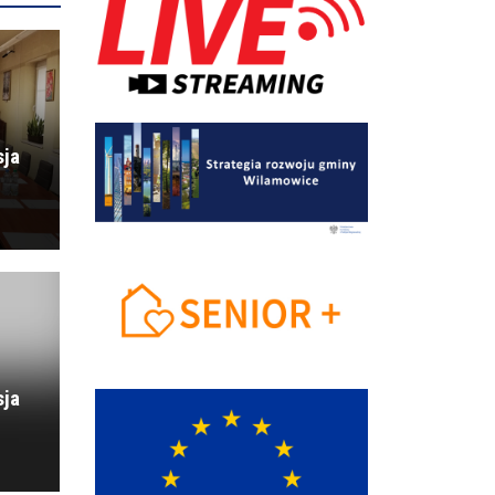
sja
sja