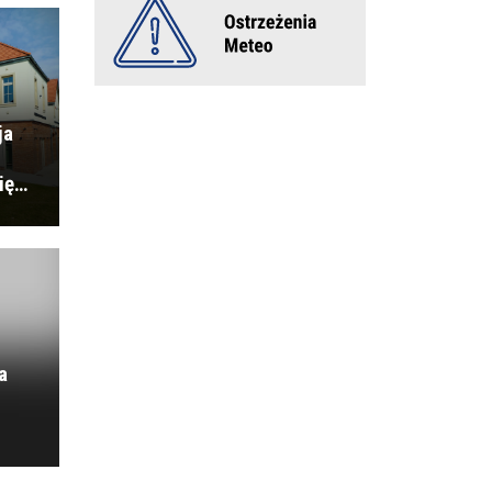
ja
ię…
a