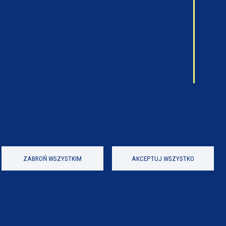
ZABROŃ WSZYSTKIM
AKCEPTUJ WSZYSTKO
Wykonanie e-jankowska