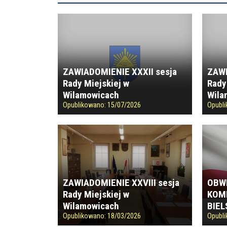
ZAWIADOMIENIE XXXII sesja
ZAWI
Rady Miejskiej w
Rady
Wilamowicach
Wila
Opublikowano:
15/07/2026
Opubl
ZAWIADOMIENIE XXVIII sesja
OBWI
Rady Miejskiej w
KOM
Wilamowicach
BIEL
Opublikowano:
18/03/2026
Opubl