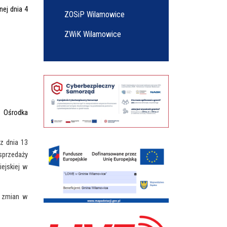
ej dnia 4
ZOSiP Wilamowice
ZWiK Wilamowice
i Ośrodka
z dnia 13
sprzedaży
ejskiej w
z zmian w