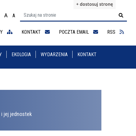
+ dostosuj stronę
A
A

ącz na motyw wysokiej widoczności
Ustaw rozmiar czcionki na 100%
Ustaw rozmiar czcionki na 125%
staw rozmiar czcionki na 150%
NY
KONTAKT
POCZTA EMAIL
RSS
Y
EKOLOGIA
WYDARZENIA
KONTAKT
i jej jednostek