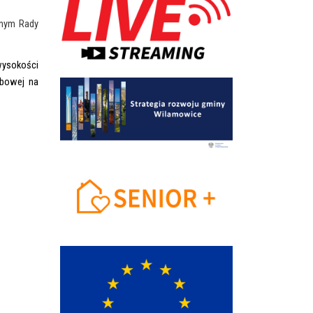
dnym Rady
wysokości
żbowej na