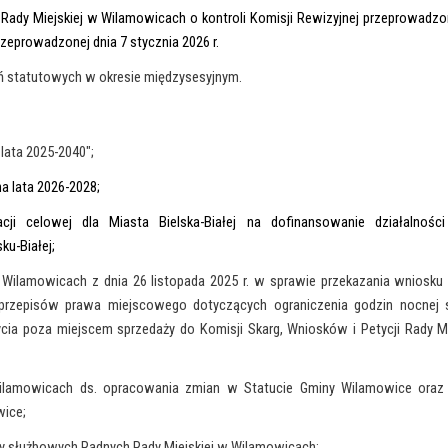
Rady Miejskiej w Wilamowicach o kontroli Komisji Rewizyjnej przeprowadzon
przeprowadzonej dnia 7 stycznia 2026 r.
ań statutowych w okresie międzysesyjnym.
lata 2025-2040";
a lata 2026-2028;
ji celowej dla Miasta Bielska-Białej na dofinansowanie działalnośc
u-Białej;
 Wilamowicach z dnia 26 listopada 2025 r. w sprawie przekazania wniosku 
 przepisów prawa miejscowego dotyczących ograniczenia godzin nocnej 
a poza miejscem sprzedaży do Komisji Skarg, Wniosków i Petycji Rady Mi
 Wilamowicach ds. opracowania zmian w Statucie Gminy Wilamowice ora
wice;
ży służbowych Radnych Rady Miejskiej w Wilamowicach;