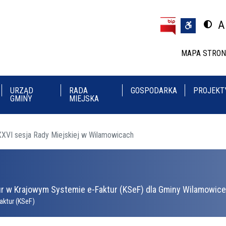
Przejdź do treści
Przejdź do menu
A
Przeł
U
MAPA STRO
URZĄD
RADA
GOSPODARKA
PROJEKT
GMINY
MIEJSKA
VI sesja Rady Miejskiej w Wilamowicach
r w Krajowym Systemie e-Faktur (KSeF) dla Gminy Wilamowice 
aktur (KSeF)