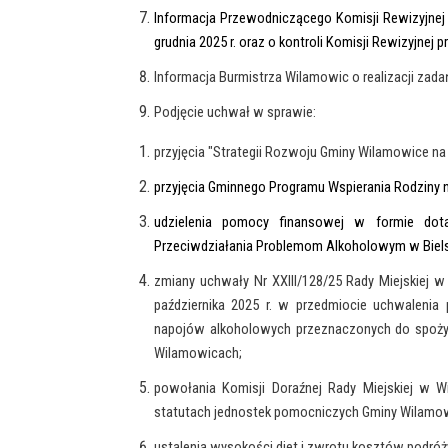
Informacja Przewodniczącego Komisji Rewizyjnej 
grudnia 2025 r. oraz o kontroli Komisji Rewizyjnej 
Informacja Burmistrza Wilamowic o realizacji zad
Podjęcie uchwał w sprawie:
przyjęcia "Strategii Rozwoju Gminy Wilamowice na 
przyjęcia Gminnego Programu Wspierania Rodziny n
udzielenia pomocy finansowej w formie dotac
Przeciwdziałania Problemom Alkoholowym w Bielsk
zmiany uchwały Nr XXIII/128/25 Rady Miejskiej w
października 2025 r. w przedmiocie uchwalenia
napojów alkoholowych przeznaczonych do spożyci
Wilamowicach;
powołania Komisji Doraźnej Rady Miejskiej w
statutach jednostek pomocniczych Gminy Wilamo
ustalenia wysokości diet i zwrotu kosztów podró