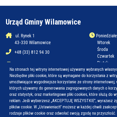
Urząd Gminy Wilamowice
ul. Rynek 1
Poniedziałe
43-330 Wilamowice
Wtorek
Środa
+48 (33) 812 94 30
Czwartek
Piątek
+48 (33) 812 94 31
Na stronach tej witryny internetowej używamy wybranych własnyc
Niezbędne pliki cookie, które są wymagane do korzystania z witryn
ug@wilamowice.pl
umożliwiające wygodniejsze korzystanie ze strony internetowej; 
których używamy do generowania zagregowanych danych o korzys
oraz statystyk; oraz marketingowe pliki cookies, które służą do w
reklam. Jeśli wybierzesz „AKCEPTUJĘ WSZYSTKIE”, wyrażasz zg
plików cookie. W „Ustawieniach” możesz w każdej chwili zaakce
rodzaje plików cookie oraz odwołać swoją zgodę na przyszłość.