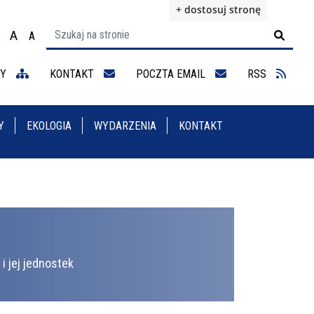
+ dostosuj stronę
A
A

ącz na motyw wysokiej widoczności
Ustaw rozmiar czcionki na 100%
Ustaw rozmiar czcionki na 125%
staw rozmiar czcionki na 150%
NY
KONTAKT
POCZTA EMAIL
RSS
Y
EKOLOGIA
WYDARZENIA
KONTAKT
i jej jednostek