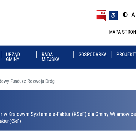
Przejdź do treści
Przejdź do menu
A
Przeł
U
MAPA STRO
URZĄD
RADA
GOSPODARKA
PROJEKT
GMINY
MIEJSKA
dowy Fundusz Rozwoju Dróg
r w Krajowym Systemie e-Faktur (KSeF) dla Gminy Wilamowice 
aktur (KSeF)