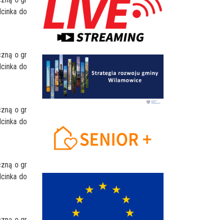
cinka do
czną o gr
cinka do
czną o gr
cinka do
czną o gr
cinka do
czną o gr