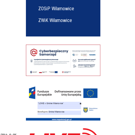
ZOSiP Wilamowice
ZWiK Wilamowice
czną o gr