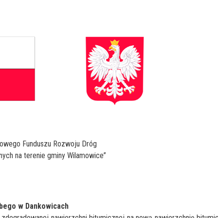
ądowego Funduszu Rozwoju Dróg
ych na terenie gminy Wilamowice”
lbego w Dankowicach
j zdegradowanej nawierzchni bitumicznej na nową nawierzchnię bitumi