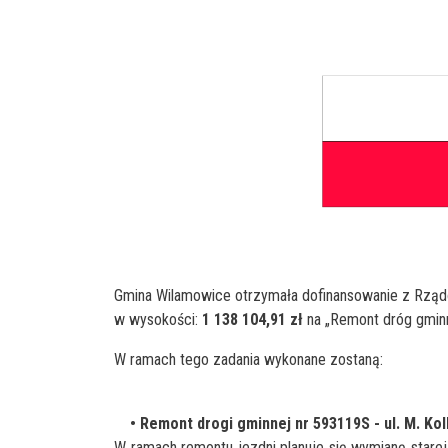
Gmina Wilamowice otrzymała dofinansowanie z Rz
w wysokości:
1 138 104,91 zł
na „Remont dróg gminn
W ramach tego zadania wykonane zostaną:
• Remont drogi gminnej nr 593119S - ul. M. Ko
W ramach remontu jezdni planuje się wymianę stare