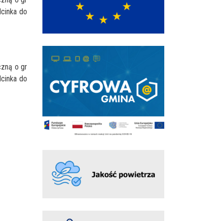
cinka do
czną o gr
cinka do