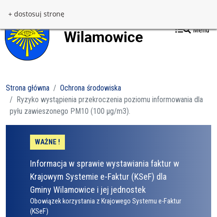
Przejdź do treści
Przejdź do menu
+ dostosuj stronę
Menu
Strona główna
Ochrona środowiska
Ryzyko wystąpienia przekroczenia poziomu informowania dla
pyłu zawieszonego PM10 (100 µg/m3).
WAŻNE !
Informacja w sprawie wystawiania faktur w
Krajowym Systemie e-Faktur (KSeF) dla
Gminy Wilamowice i jej jednostek
Obowiązek korzystania z Krajowego Systemu e-Faktur
(KSeF)