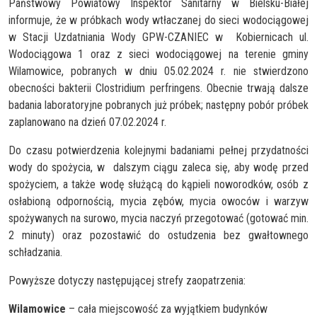
Państwowy Powiatowy Inspektor Sanitarny w Bielsku-Białej
informuje, że w próbkach wody wtłaczanej do sieci wodociągowej
w Stacji Uzdatniania Wody GPW-CZANIEC w Kobiernicach ul.
Wodociągowa 1 oraz z sieci wodociągowej na terenie gminy
Wilamowice, pobranych w dniu 05.02.2024 r. nie stwierdzono
obecności bakterii Clostridium perfringens. Obecnie trwają dalsze
badania laboratoryjne pobranych już próbek; następny pobór próbek
zaplanowano na dzień 07.02.2024 r.
Do czasu potwierdzenia kolejnymi badaniami pełnej przydatności
wody do spożycia, w dalszym ciągu zaleca się, aby wodę przed
spożyciem, a także wodę służącą do kąpieli noworodków, osób z
osłabioną odpornością, mycia zębów, mycia owoców i warzyw
spożywanych na surowo, mycia naczyń przegotować (gotować min.
2 minuty) oraz pozostawić do ostudzenia bez gwałtownego
schładzania.
Powyższe dotyczy następującej strefy zaopatrzenia:
Wilamowice
– cała miejscowość za wyjątkiem budynków