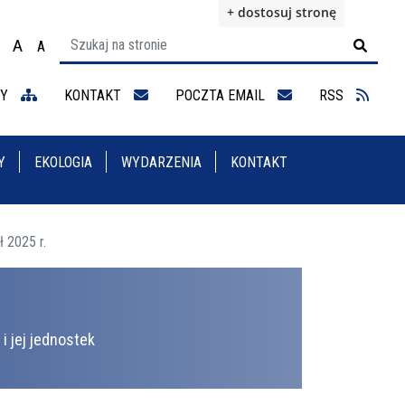
+ dostosuj stronę
A
A

ącz na motyw wysokiej widoczności
Ustaw rozmiar czcionki na 100%
Ustaw rozmiar czcionki na 125%
staw rozmiar czcionki na 150%
NY
KONTAKT
POCZTA EMAIL
RSS
Y
EKOLOGIA
WYDARZENIA
KONTAKT
 2025 r.
i jej jednostek