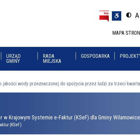
Przejdź do treści
Przejdź do menu
A
Przeł
U
MAPA STRO
URZĄD
RADA
GOSPODARKA
PROJEKT
GMINY
MIEJSKA
o jakości wody przeznaczonej do spożycia przez ludzi za trzeci kwartał
r w Krajowym Systemie e-Faktur (KSeF) dla Gminy Wilamowice 
aktur (KSeF)