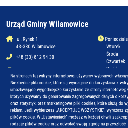
Urząd Gminy Wilamowice
ul. Rynek 1
Poniedziałe
43-330 Wilamowice
Wtorek
Środa
+48 (33) 812 94 30
Czwartek
Piątek
+48 (33) 812 94 31
Na stronach tej witryny internetowej używamy wybranych własnyc
Niezbędne pliki cookie, które są wymagane do korzystania z witryn
ug@wilamowice.pl
umożliwiające wygodniejsze korzystanie ze strony internetowej; 
których używamy do generowania zagregowanych danych o korzys
oraz statystyk; oraz marketingowe pliki cookies, które służą do w
reklam. Jeśli wybierzesz „AKCEPTUJĘ WSZYSTKIE”, wyrażasz zg
plików cookie. W „Ustawieniach” możesz w każdej chwili zaakce
rodzaje plików cookie oraz odwołać swoją zgodę na przyszłość.