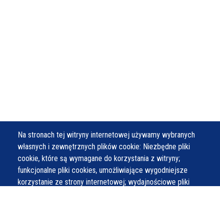
Na stronach tej witryny internetowej używamy wybranych
własnych i zewnętrznych plików cookie: Niezbędne pliki
cookie, które są wymagane do korzystania z witryny;
funkcjonalne pliki cookies, umożliwiające wygodniejsze
korzystanie ze strony internetowej; wydajnościowe pliki
cookies, których używamy do generowania zagregowanych
danych o korzystaniu ze stron internetowych oraz statystyk;
oraz marketingowe pliki cookies, które służą do