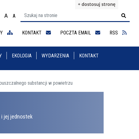
+ dostosuj stronę
A
A

ącz na motyw wysokiej widoczności
Ustaw rozmiar czcionki na 100%
Ustaw rozmiar czcionki na 125%
staw rozmiar czcionki na 150%
NY
KONTAKT
POCZTA EMAIL
RSS
Y
EKOLOGIA
WYDARZENIA
KONTAKT
puszczalnego substancji w powietrzu
i jej jednostek