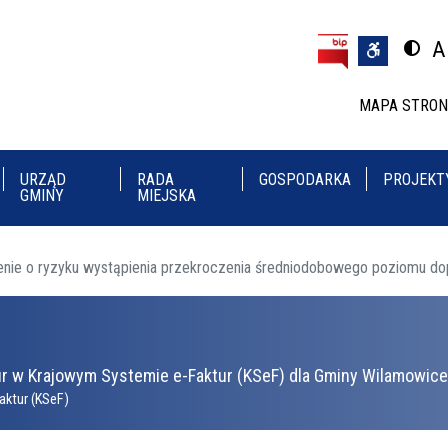
Przejdź do treści
Przejdź do menu
A
Przeł
U
MAPA STRO
URZĄD
RADA
GOSPODARKA
PROJEKT
GMINY
MIEJSKA
nie o ryzyku wystąpienia przekroczenia średniodobowego poziomu do
r w Krajowym Systemie e-Faktur (KSeF) dla Gminy Wilamowice 
aktur (KSeF)