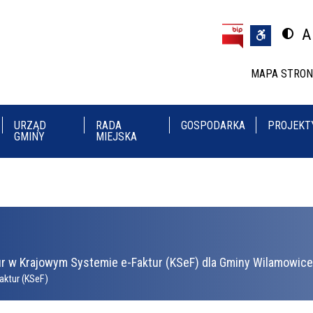
Przejdź do treści
Przejdź do menu
A
Przeł
U
MAPA STRO
URZĄD
RADA
GOSPODARKA
PROJEKT
GMINY
MIEJSKA
r w Krajowym Systemie e-Faktur (KSeF) dla Gminy Wilamowice 
aktur (KSeF)