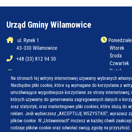
Urząd Gminy Wilamowice
ul. Rynek 1
Poniedziałe
43-330 Wilamowice
Wtorek
Środa
+48 (33) 812 94 30
Czwartek
Piątek
+48 (33) 812 94 31
Na stronach tej witryny internetowej używamy wybranych własnyc
Niezbędne pliki cookie, które są wymagane do korzystania z witryn
ug@wilamowice.pl
umożliwiające wygodniejsze korzystanie ze strony internetowej; 
których używamy do generowania zagregowanych danych o korzys
oraz statystyk; oraz marketingowe pliki cookies, które służą do w
reklam. Jeśli wybierzesz „AKCEPTUJĘ WSZYSTKIE”, wyrażasz zg
plików cookie. W „Ustawieniach” możesz w każdej chwili zaakce
rodzaje plików cookie oraz odwołać swoją zgodę na przyszłość.