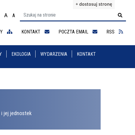
+ dostosuj stronę
A
A

ącz na motyw wysokiej widoczności
Ustaw rozmiar czcionki na 100%
Ustaw rozmiar czcionki na 125%
staw rozmiar czcionki na 150%
NY
KONTAKT
POCZTA EMAIL
RSS
Y
EKOLOGIA
WYDARZENIA
KONTAKT
i jej jednostek