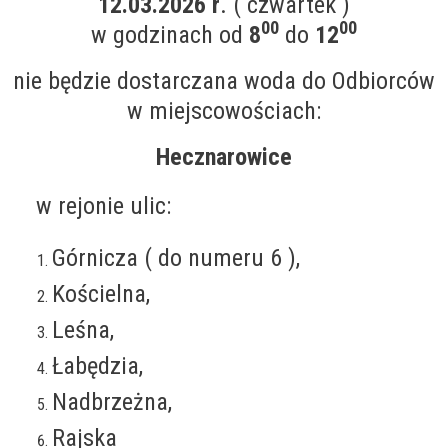
12
.03.2026 r
. ( czwartek )
00
00
w godzinach od
8
do
12
nie będzie dostarczana woda do Odbiorców
w miejscowościach:
Hecznarowice
w rejonie ulic:
Górnicza ( do numeru 6 ),
Kościelna,
Leśna,
Łabędzia,
Nadbrzeżna,
Rajska