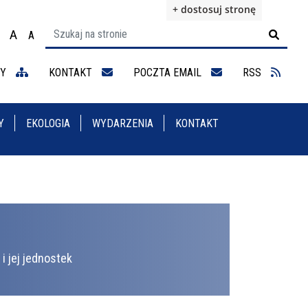
+ dostosuj stronę
A
A

ącz na motyw wysokiej widoczności
Ustaw rozmiar czcionki na 100%
Ustaw rozmiar czcionki na 125%
staw rozmiar czcionki na 150%
NY
KONTAKT
POCZTA EMAIL
RSS
Y
EKOLOGIA
WYDARZENIA
KONTAKT
i jej jednostek