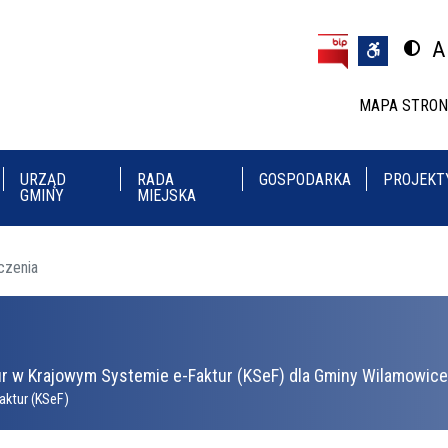
Przejdź do treści
Przejdź do menu
A
Przeł
U
MAPA STRO
URZĄD
RADA
GOSPODARKA
PROJEKT
GMINY
MIEJSKA
czenia
r w Krajowym Systemie e-Faktur (KSeF) dla Gminy Wilamowice 
aktur (KSeF)