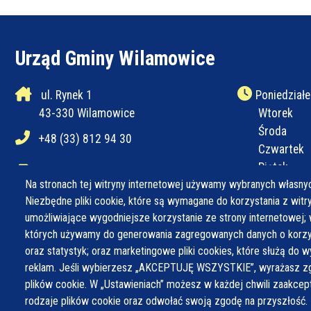
Urząd Gminy Wilamowice
ul. Rynek 1
Poniedziałe
43-330 Wilamowice
Wtorek
Środa
+48 (33) 812 94 30
Czwartek
Piątek
+48 (33) 812 94 31
Na stronach tej witryny internetowej używamy wybranych własnyc
Niezbędne pliki cookie, które są wymagane do korzystania z witryn
ug@wilamowice.pl
umożliwiające wygodniejsze korzystanie ze strony internetowej; 
których używamy do generowania zagregowanych danych o korzys
oraz statystyk; oraz marketingowe pliki cookies, które służą do w
reklam. Jeśli wybierzesz „AKCEPTUJĘ WSZYSTKIE”, wyrażasz zg
plików cookie. W „Ustawieniach” możesz w każdej chwili zaakce
rodzaje plików cookie oraz odwołać swoją zgodę na przyszłość.