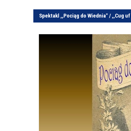
Spektakl ,,Pociąg do Wiednia" / ,,Cug uf