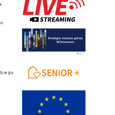
a
ko
dy w grę