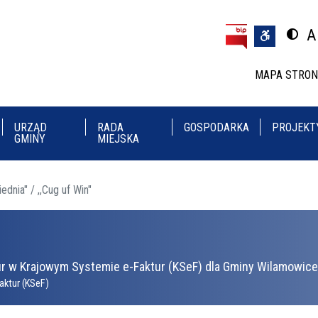
Przejdź do treści
Przejdź do menu
A
Przeł
U
MAPA STRO
URZĄD
RADA
GOSPODARKA
PROJEKT
GMINY
MIEJSKA
ednia" / ,,Cug uf Win"
r w Krajowym Systemie e-Faktur (KSeF) dla Gminy Wilamowice 
aktur (KSeF)