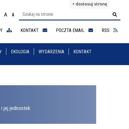
+ dostosuj stronę
A
A

ącz na motyw wysokiej widoczności
Ustaw rozmiar czcionki na 100%
Ustaw rozmiar czcionki na 125%
staw rozmiar czcionki na 150%
NY
KONTAKT
POCZTA EMAIL
RSS
Y
EKOLOGIA
WYDARZENIA
KONTAKT
i jej jednostek