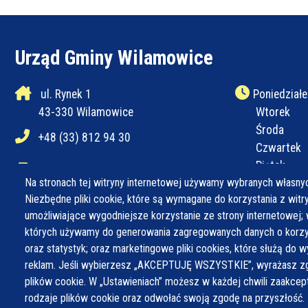
Urząd Gminy Wilamowice
ul. Rynek 1
Poniedziałe
43-330 Wilamowice
Wtorek
Środa
+48 (33) 812 94 30
Czwartek
Piątek
+48 (33) 812 94 31
Na stronach tej witryny internetowej używamy wybranych własnyc
Niezbędne pliki cookie, które są wymagane do korzystania z witryn
ug@wilamowice.pl
umożliwiające wygodniejsze korzystanie ze strony internetowej; 
których używamy do generowania zagregowanych danych o korzys
oraz statystyk; oraz marketingowe pliki cookies, które służą do w
reklam. Jeśli wybierzesz „AKCEPTUJĘ WSZYSTKIE”, wyrażasz zg
plików cookie. W „Ustawieniach” możesz w każdej chwili zaakce
rodzaje plików cookie oraz odwołać swoją zgodę na przyszłość.