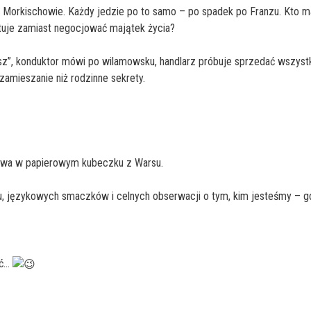
ni Morkischowie. Każdy jedzie po to samo – po spadek po Franzu. Kto m
rtuje zamiast negocjować majątek życia?
sz”, konduktor mówi po wilamowsku, handlarz próbuje sprzedać wszyst
amieszanie niż rodzinne sekrety.
 kawa w papierowym kubeczku z Warsu.
ru, językowych smaczków i celnych obserwacji o tym, kim jesteśmy – g
ać…