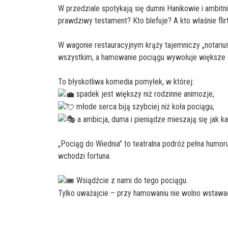
W przedziale spotykają się dumni Hanikowie i ambit
prawdziwy testament? Kto blefuje? A kto właśnie fli
W wagonie restauracyjnym krąży tajemniczy „notariu
wszystkim, a hamowanie pociągu wywołuje większe z
To błyskotliwa komedia pomyłek, w której:
spadek jest większy niż rodzinne animozje,
młode serca biją szybciej niż koła pociągu,
a ambicja, duma i pieniądze mieszają się jak
„Pociąg do Wiednia” to teatralna podróż pełna humo
wchodzi fortuna.
Wsiądźcie z nami do tego pociągu.
Tylko uważajcie – przy hamowaniu nie wolno wstaw