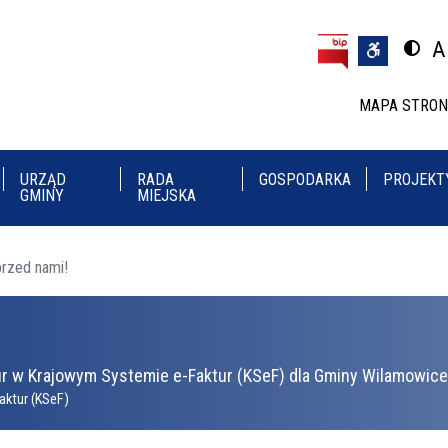
Przejdź do treści
Przejdź do menu
A
Przeł
U
MAPA STRO
URZĄD
RADA
GOSPODARKA
PROJEKT
GMINY
MIEJSKA
przed nami!
r w Krajowym Systemie e-Faktur (KSeF) dla Gminy Wilamowice 
aktur (KSeF)