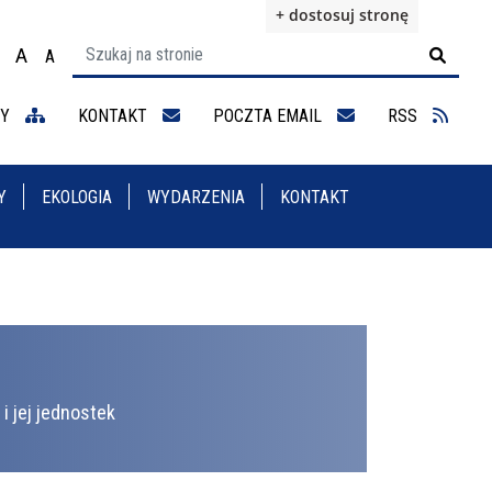
+ dostosuj stronę
A
A

ącz na motyw wysokiej widoczności
Ustaw rozmiar czcionki na 100%
Ustaw rozmiar czcionki na 125%
staw rozmiar czcionki na 150%
NY
KONTAKT
POCZTA EMAIL
RSS
Y
EKOLOGIA
WYDARZENIA
KONTAKT
i jej jednostek