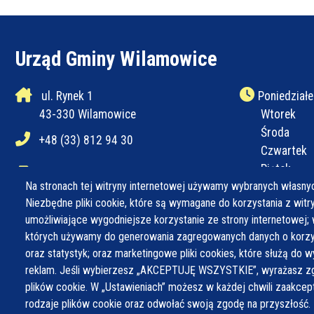
Urząd Gminy Wilamowice
ul. Rynek 1
Poniedziałe
43-330 Wilamowice
Wtorek
Środa
+48 (33) 812 94 30
Czwartek
Piątek
+48 (33) 812 94 31
Na stronach tej witryny internetowej używamy wybranych własnyc
Niezbędne pliki cookie, które są wymagane do korzystania z witryn
ug@wilamowice.pl
umożliwiające wygodniejsze korzystanie ze strony internetowej; 
których używamy do generowania zagregowanych danych o korzys
oraz statystyk; oraz marketingowe pliki cookies, które służą do w
reklam. Jeśli wybierzesz „AKCEPTUJĘ WSZYSTKIE”, wyrażasz zg
plików cookie. W „Ustawieniach” możesz w każdej chwili zaakce
rodzaje plików cookie oraz odwołać swoją zgodę na przyszłość.