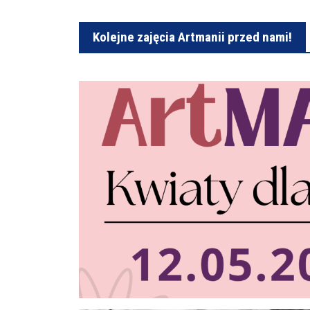
Kolejne zajęcia Artmanii przed nami!