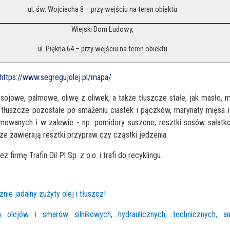
ul. św. Wojciecha 8 – przy wejściu na teren obiektu
Wiejski Dom Ludowy,
ul. Piękna 64 – przy wejściu na teren obiektu
https://www.segregujolej.pl/mapa/
sojowe, palmowe, oliwę z oliwek, a także tłuszcze stałe, jak masło, 
, tłuszcze pozostałe po smażeniu ciastek i pączków, marynaty mięsa 
ynowanych i w zalewie - np. pomidory suszone, resztki sosów sałat
zcze zawierają resztki przypraw czy cząstki jedzenia.
irmę Trafin Oil Pl Sp. z o.o. i trafi do recyklingu.
ie jadalny zużyty olej i tłuszcz!
olejów i smarów silnikowych, hydraulicznych, technicznych, an