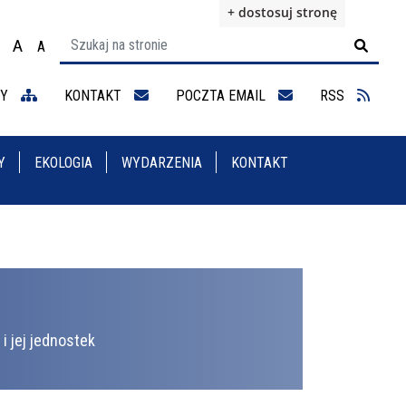
+ dostosuj stronę
A
A

ącz na motyw wysokiej widoczności
Ustaw rozmiar czcionki na 100%
Ustaw rozmiar czcionki na 125%
staw rozmiar czcionki na 150%
NY
KONTAKT
POCZTA EMAIL
RSS
Y
EKOLOGIA
WYDARZENIA
KONTAKT
i jej jednostek