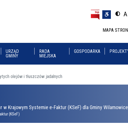
Przejdź do treści
Przejdź do menu
A
Przeł
U
MAPA STRO
URZĄD
RADA
GOSPODARKA
PROJEKT
GMINY
MIEJSKA
ytych olejów i tłuszczów jadalnych
r w Krajowym Systemie e-Faktur (KSeF) dla Gminy Wilamowice 
aktur (KSeF)