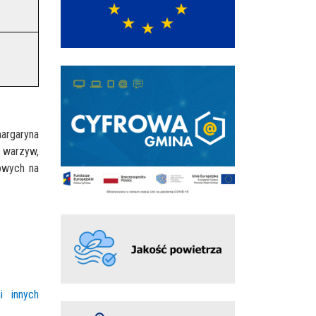
margaryna
i warzyw,
kowych na
i innych