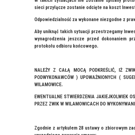
W takich sytuacjach nie zostanie spisany pro
sieci przyłącze zostanie odcięte na koszt Inwest
Odpowiedzialność za wykonane niezgodne z pra
Aby uniknąć takich sytuacji przestrzegamy Inwe
wynagrodzenia jeszcze przed dokonaniem pr
protokołu odbioru końcowego.
NALEŻY Z CAŁĄ MOCĄ PODKREŚLIĆ, IŻ ZW
PODWYKONAWCÓW ) UPOWAŻNIONYCH ( SUGER
WILAMOWICE.
EWENTUALNE STWIERDZENIA JAKIEJKOLWIEK OSO
PRZEZ ZWIK W WILAMOWICACH DO WYKONYWANI
Zgodnie z artykułem 28 ustawy o zbiorowym za