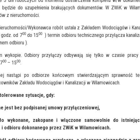
ie 3 dni roboczych od momentu dostarczenia kompletu w/w dokume
 będzie do uzupełnienia brakujących dokumentów. W ZWiK w Wila
ów z nieruchomości.
nieruchomości/Wykonawca robót ustala z Zakładem Wodociągów i Kana
00
00
w godz. od 7
do 15
) termin odbioru technicznego przyłącza kanali
nem odbioru ).
ym wykopie. Odbiory przyłączy odbywają się tylko w czasie prac
00
00
 7
– 15
.
jnej nastąpi po odbiorze końcowym stwierdzającym sprawność te
owników Zakładu Wodociągów i Kanalizacji w Wilamowicach.
tolerowane sytuacje, gdy:
e jest bez podpisanej umowy przyłączeniowej,
ało wykonane, zakopane i włączone samowolnie do istniejąc
 i odbioru dokonanego przez ZWiK w Wilamowicach.