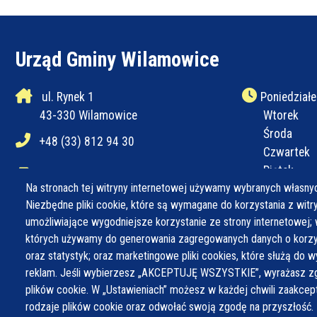
Urząd Gminy Wilamowice
ul. Rynek 1
Poniedziałe
43-330 Wilamowice
Wtorek
Środa
+48 (33) 812 94 30
Czwartek
Piątek
+48 (33) 812 94 31
Na stronach tej witryny internetowej używamy wybranych własnyc
Niezbędne pliki cookie, które są wymagane do korzystania z witryn
ug@wilamowice.pl
umożliwiające wygodniejsze korzystanie ze strony internetowej; 
których używamy do generowania zagregowanych danych o korzys
oraz statystyk; oraz marketingowe pliki cookies, które służą do w
reklam. Jeśli wybierzesz „AKCEPTUJĘ WSZYSTKIE”, wyrażasz zg
plików cookie. W „Ustawieniach” możesz w każdej chwili zaakce
rodzaje plików cookie oraz odwołać swoją zgodę na przyszłość.