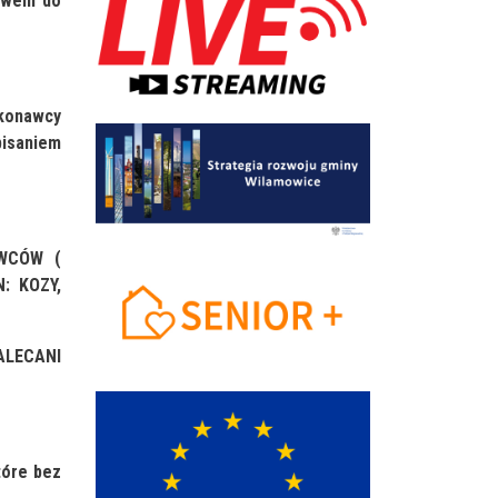
rawem do
ykonawcy
isaniem
AWCÓW (
: KOZY,
ALECANI
tóre bez