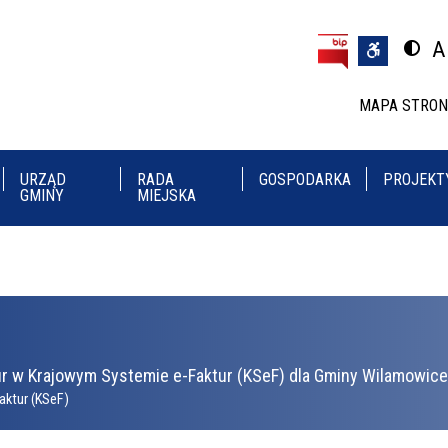
Przejdź do treści
Przejdź do menu
A
Przeł
U
MAPA STRO
URZĄD
RADA
GOSPODARKA
PROJEKT
GMINY
MIEJSKA
r w Krajowym Systemie e-Faktur (KSeF) dla Gminy Wilamowice 
aktur (KSeF)