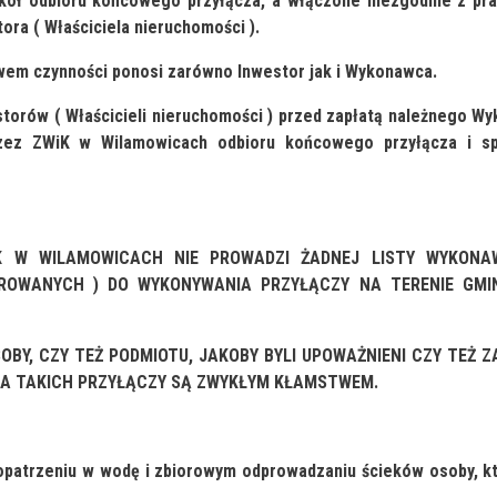
tokół odbioru końcowego przyłącza, a włączone niezgodnie z p
ora ( Właściciela nieruchomości ).
wem czynności ponosi zarówno Inwestor jak i Wykonawca.
storów ( Właścicieli nieruchomości ) przed zapłatą należnego W
zez ZWiK w Wilamowicach odbioru końcowego przyłącza i sp
IK W WILAMOWICACH NIE PROWADZI ŻADNEJ LISTY WYKON
OWANYCH ) DO WYKONYWANIA PRZYŁĄCZY NA TERENIE GMIN
BY, CZY TEŻ PODMIOTU, JAKOBY BYLI UPOWAŻNIENI CZY TEŻ Z
A TAKICH PRZYŁĄCZY SĄ ZWYKŁYM KŁAMSTWEM.
opatrzeniu w wodę i zbiorowym odprowadzaniu ścieków osoby, k