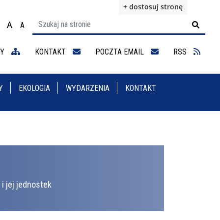
+ dostosuj stronę
A
A

ącz na motyw wysokiej widoczności
Ustaw rozmiar czcionki na 100%
Ustaw rozmiar czcionki na 125%
staw rozmiar czcionki na 150%
NY
KONTAKT
POCZTA EMAIL
RSS
Y
EKOLOGIA
WYDARZENIA
KONTAKT
i jej jednostek