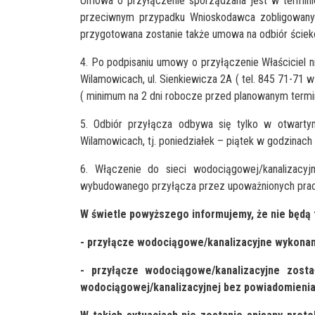
Umowa o przyłączenie sporządzana jest w termin
przeciwnym przypadku Wnioskodawca zobligowany
przygotowana zostanie także umowa na odbiór ściek
4. Po podpisaniu umowy o przyłączenie Właściciel 
Wilamowicach, ul. Sienkiewicza 2A ( tel. 845 71-71 
( minimum na 2 dni robocze przed planowanym termi
5. Odbiór przyłącza odbywa się tylko w otwart
Wilamowicach, tj. poniedziałek – piątek w godzinach
6. Włączenie do sieci wodociągowej/kanalizacy
wybudowanego przyłącza przez upoważnionych prac
W świetle powyższego informujemy, że nie będą 
- przyłącze wodociągowe/kanalizacyjne wykonan
- przyłącze wodociągowe/kanalizacyjne zost
wodociągowej/kanalizacyjnej bez powiadomienia