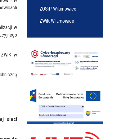
ntów - w
mowicach
ZOSiP Wilamowice
ZWiK Wilamowice
lizacji w
zacyjnego
y ZWiK w
chniczną
ej sieci