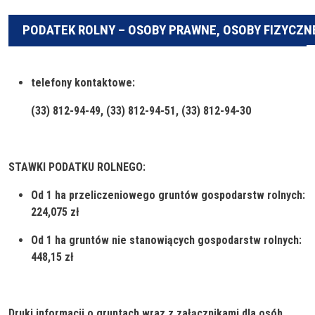
PODATEK ROLNY – OSOBY PRAWNE, OSOBY FIZYCZN
telefony kontaktowe:
(33) 812-94-49, (33) 812-94-51, (33) 812-94-30
STAWKI PODATKU ROLNEGO:
Od 1 ha przeliczeniowego gruntów gospodarstw rolnych:
224,075
zł
Od 1 ha gruntów nie stanowiących gospodarstw rolnych:
448,15
zł
Druki informacji o gruntach wraz z załącznikami dla osób