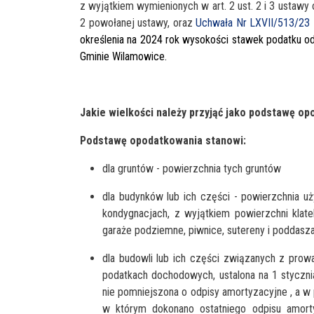
z wyjątkiem wymienionych w art. 2 ust. 2 i 3 ustawy o
2 powołanej ustawy, oraz
Uchwała Nr LXVII/513/23 z 
określenia na 202
4
rok wysokości stawek podatku od
Gminie Wilamowice.
Jakie wielkości należy przyjąć jako podstawę o
Podstawę opodatkowania stanowi:
dla gruntów - powierzchnia tych gruntów
dla budynków lub ich części - powierzchnia u
kondygnacjach, z wyjątkiem powierzchni kla
garaże podziemne, piwnice, sutereny i poddasz
dla budowli lub ich części związanych z prow
podatkach dochodowych, ustalona na 1 styczni
nie pomniejszona o odpisy amortyzacyjne , a w
w którym dokonano ostatniego odpisu amorty