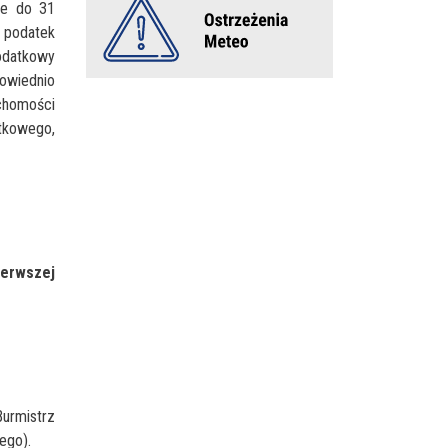
ie do 31
a podatek
odatkowy
powiednio
uchomości
atkowego,
ierwszej
urmistrz
ego).