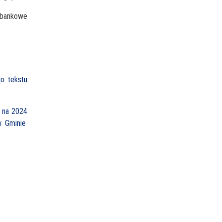
o bankowe
go tekstu
 na 202
4
w Gminie