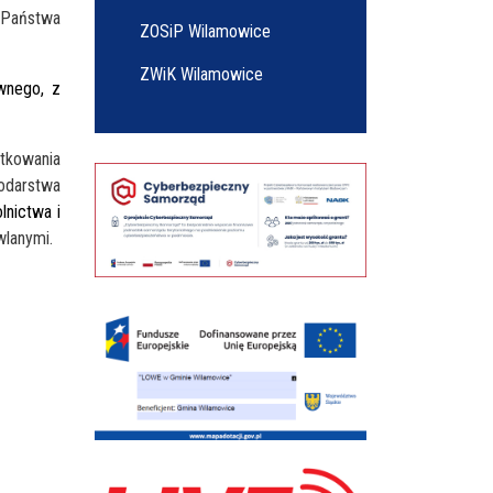
u Państwa
ZOSiP Wilamowice
ZWiK Wilamowice
wnego, z
tkowania
odarstwa
nictwa i
wlanymi.