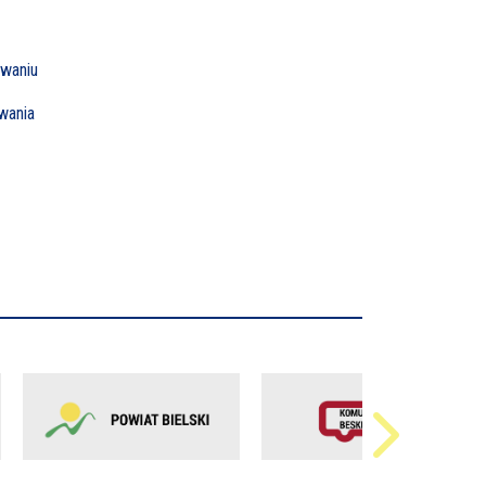
owaniu
wania