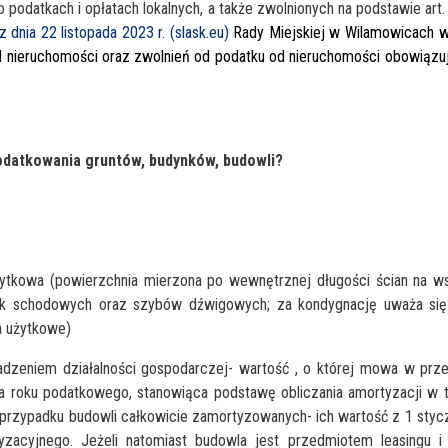
 podatkach i opłatach lokalnych, a także zwolnionych na podstawie art. 7
dnia 22 listopada 2023 r. (slask.eu)
Rady Miejskiej w Wilamowicach w
 nieruchomości oraz zwolnień od podatku od nieruchomości obowiązu
podatkowania gruntów, budynków, budowli?
żytkowa (powierzchnia mierzona po wewnętrznej długości ścian na w
tek schodowych oraz szybów dźwigowych; za kondygnację uważa się
a użytkowe)
adzeniem działalności gospodarczej- wartość , o której mowa w prz
a roku podatkowego, stanowiąca podstawę obliczania amortyzacji w 
 przypadku budowli całkowicie zamortyzowanych- ich wartość z 1 stycz
zacyjnego. Jeżeli natomiast budowla jest przedmiotem leasingu i