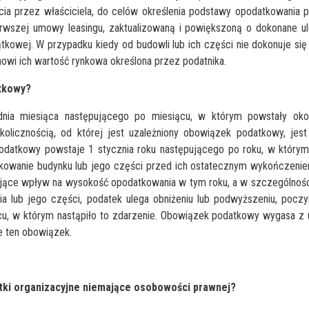
cia przez właściciela, do celów określenia podstawy opodatkowania 
wszej umowy leasingu, zaktualizowaną i powiększoną o dokonane ul
tkowej. W przypadku kiedy od budowli lub ich części nie dokonuje si
wi ich wartość rynkowa określona przez podatnika.
atkowy?
ia miesiąca następującego po miesiącu, w którym powstały okol
olicznością, od której jest uzależniony obowiązek podatkowy, jest 
podatkowy powstaje 1 stycznia roku następującego po roku, w który
kowanie budynku lub jego części przed ich ostatecznym wykończenie
ające wpływ na wysokość opodatkowania w tym roku, a w szczególnoś
 lub jego części, podatek ulega obniżeniu lub podwyższeniu, poczy
cu, w którym nastąpiło to zdarzenie. Obowiązek podatkowy wygasa z
e ten obowiązek.
tki organizacyjne niemające osobowości prawnej?