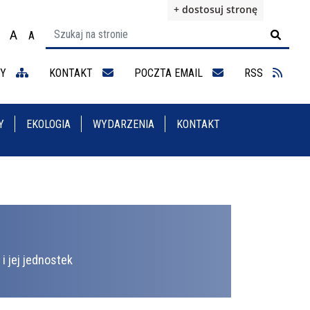
+ dostosuj stronę
A
A

ącz na motyw wysokiej widoczności
Ustaw rozmiar czcionki na 100%
Ustaw rozmiar czcionki na 125%
staw rozmiar czcionki na 150%
NY
KONTAKT
POCZTA EMAIL
RSS
Y
EKOLOGIA
WYDARZENIA
KONTAKT
i jej jednostek