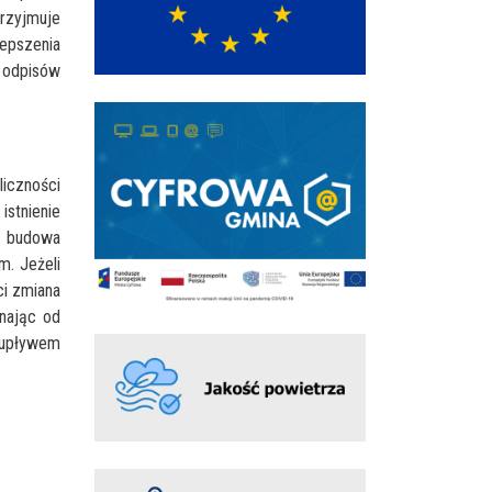
przyjmuje
epszenia
ę odpisów
iczności
istnienie
m budowa
m. Jeżeli
ci zmiana
nając od
 upływem