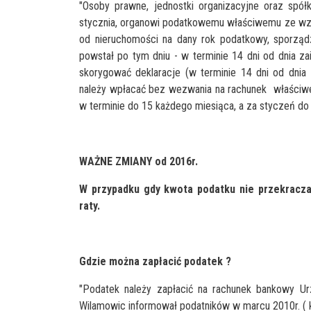
"Osoby prawne, jednostki organizacyjne oraz spó
stycznia, organowi podatkowemu właściwemu ze wzg
od nieruchomości na dany rok podatkowy, sporząd
powstał po tym dniu - w terminie 14 dni od dnia z
skorygować deklaracje (w terminie 14 dni od dnia 
należy wpłacać bez wezwania na rachunek właściwe
w terminie do 15 każdego miesiąca, a za styczeń do d
WAŻNE ZMIANY od 2016r.
W przypadku gdy kwota podatku nie przekracza 
raty.
Gdzie można zapłacić podatek ?
"Podatek należy zapłacić na rachunek bankowy U
Wilamowic informował podatników w marcu 2010r. ( k