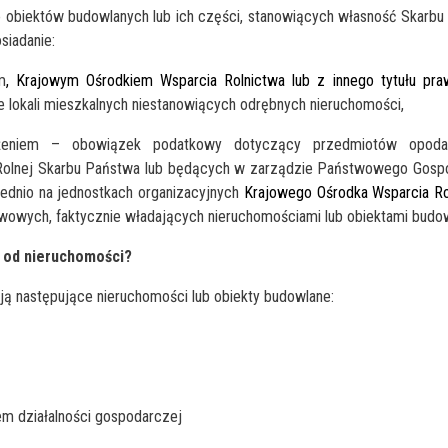
o obiektów budowlanych lub ich części, stanowiących własność Skarb
siadanie:
m
,
Krajowym Ośrodkiem Wsparcia Rolnictwa lub z innego tytułu pra
e lokali mieszkalnych niestanowiących odrębnych nieruchomości,
eżeniem – obowiązek podatkowy dotyczący przedmiotów opoda
Rolnej Skarbu Państwa lub będących w zarządzie Państwowego Gosp
dnio na jednostkach organizacyjnych
Krajowego Ośrodka Wsparcia Rol
wowych, faktycznie władających nieruchomościami lub obiektami budo
 od nieruchomości?
ą następujące nieruchomości lub obiekty budowlane:
em działalności gospodarczej