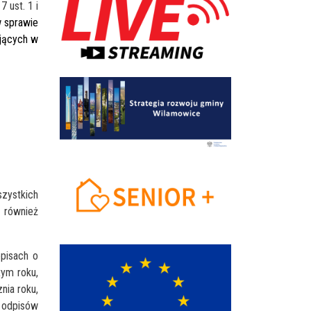
 ust. 1 i
 sprawie
jących w
szystkich
 również
episach o
tym roku,
nia roku,
 odpisów