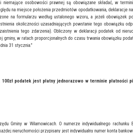
łki niemające osobowości prawnej są obowiązane składać, w termin
lędu na miejsce położenia przedmiotów opodatkowania, deklaracje n
zone na formularzu według ustalonego wzoru, a jeżeli obowiązek p
aistnienia okoliczności uzasadniających powstanie tego obowiązku od
zaistnienia tego zdarzenia). Obliczony w deklaracji podatek od nier
j gminy, w ratach proporcjonalnych do czasu trwania obowiązku pod
nia 31 stycznia."
100zł podatek jest płatny jednorazowo w terminie płatności p
rzędu Gminy w Wilamowicach. O numerze indywidualnego rachunku B
ażdej nieruchomości przypisany jest indywidualny numer konta bankow