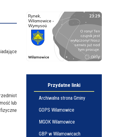
siadające
Przydatne linki
rzedmiot
Archiwalna strona Gminy
omość lub
GOPS Wilamowice
 fizyczne
MGOK Wilamowice
GBP w Wilamowicach