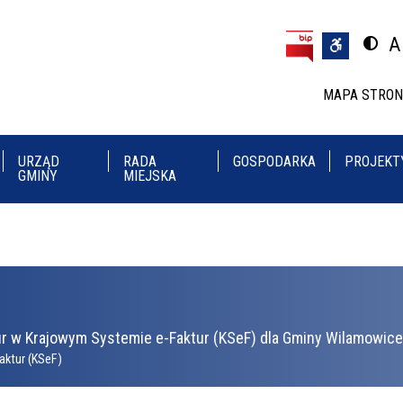
Przejdź do treści
Przejdź do menu
A
Przeł
U
MAPA STRO
URZĄD
RADA
GOSPODARKA
PROJEKT
GMINY
MIEJSKA
r w Krajowym Systemie e-Faktur (KSeF) dla Gminy Wilamowice 
aktur (KSeF)