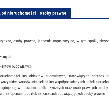
k od nieruchomości - osoby prawne
?
yczne, osoby prawne, jednostki organizacyjne, w tym spółki, niepo
wlanych
biektów budowlanych
nieruchomości lub obiektów budowlanych, stanowiących odrębny p
 wszystkich współwłaścicielach lub współposiadaczach; jeżeli nieruch
najduje się w posiadaniu osób fizycznych oraz osób prawnych, osoby
ści oraz opłacają podatek na zasadach obowiązujących osoby prawne