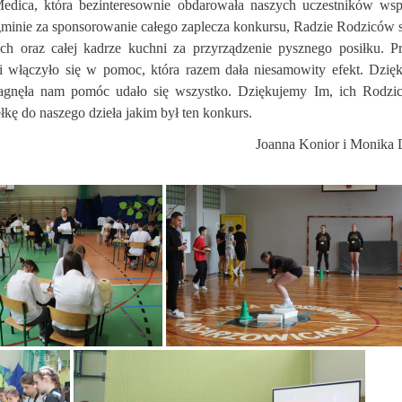
edica, która bezinteresownie obdarowała naszych uczestników wsp
minie za sponsorowanie całego zaplecza konkursu, Radzie Rodziców 
h oraz całej kadrze kuchni za przyrządzenie pysznego posiłku. P
 włączyło się w pomoc, która razem dała niesamowity efekt. Dzię
apragnęła nam pomóc udało się wszystko. Dziękujemy Im, ich Rodzi
łkę do naszego dzieła jakim był ten konkurs.
Joanna Konior i Monika 