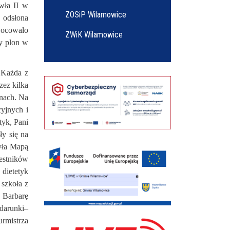
wła II w
ZOSiP Wilamowice
a odsłona
wocowało
ZWiK Wilamowice
y plon w
 Każda z
zez kilka
inach. Na
yjnych i
tyk, Pani
ły się na
była Mapą
estników
 dietetyk
 szkoła z
 Barbarę
darunki–
rmistrza