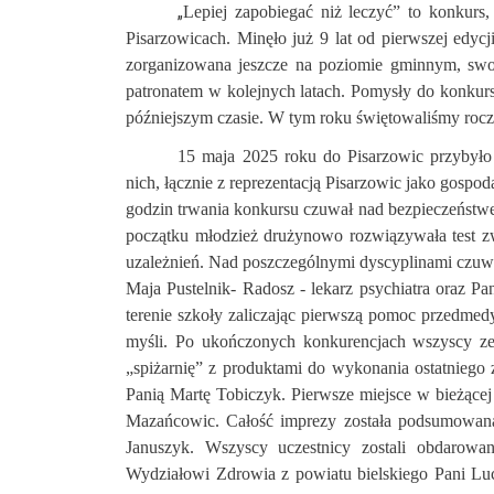
„
Lepiej zapobiegać niż leczyć” to konkurs
Pisarzowicach. Minęło już 9 lat od pierwszej edyc
zorganizowana jeszcze na poziomie gminnym, sw
patronatem w kolejnych latach. Pomysły do konkur
późniejszym czasie. W tym roku świętowaliśmy roc
15 maja 2025 roku do Pisarzowic przybyło
nich, łącznie z reprezentacją Pisarzowic jako gospoda
godzin trwania konkursu czuwał nad bezpieczeństwe
początku młodzież drużynowo rozwiązywała test z
uzależnień. Nad poszczególnymi dyscyplinami czuwa
Maja Pustelnik- Radosz - lekarz psychiatra oraz P
terenie szkoły zaliczając pierwszą pomoc przedmed
myśli. Po ukończonych konkurencjach wszyscy zeb
„spiżarnię” z produktami do wykonania ostatniego 
Panią Martę Tobiczyk. Pierwsze miejsce w bieżącej e
Mazańcowic. Całość imprezy została podsumowana
Januszyk. Wszyscy uczestnicy zostali obdarowa
Wydziałowi Zdrowia z powiatu bielskiego Pani Lu