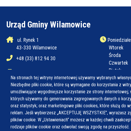
Urząd Gminy Wilamowice
ul. Rynek 1
Poniedziałe
43-330 Wilamowice
Wtorek
Środa
+48 (33) 812 94 30
Czwartek
Piątek
+48 (33) 812 94 31
Na stronach tej witryny internetowej używamy wybranych własnyc
Niezbędne pliki cookie, które są wymagane do korzystania z witryn
ug@wilamowice.pl
umożliwiające wygodniejsze korzystanie ze strony internetowej; 
których używamy do generowania zagregowanych danych o korzys
oraz statystyk; oraz marketingowe pliki cookies, które służą do w
reklam. Jeśli wybierzesz „AKCEPTUJĘ WSZYSTKIE”, wyrażasz zg
plików cookie. W „Ustawieniach” możesz w każdej chwili zaakce
rodzaje plików cookie oraz odwołać swoją zgodę na przyszłość.