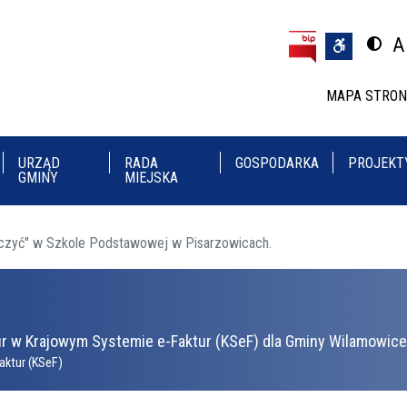
Przejdź do treści
Przejdź do menu
A
Przeł
U
MAPA STRO
URZĄD
RADA
GOSPODARKA
PROJEKT
GMINY
MIEJSKA
leczyć" w Szkole Podstawowej w Pisarzowicach.
r w Krajowym Systemie e-Faktur (KSeF) dla Gminy Wilamowice 
aktur (KSeF)