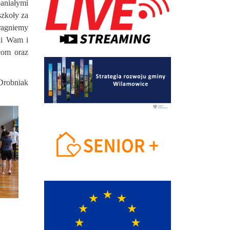
aniałymi
szkoły za
ragniemy
ki Wam i
com oraz
Drobniak