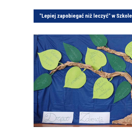
"Lepiej zapobiegać niż leczyć" w Szko