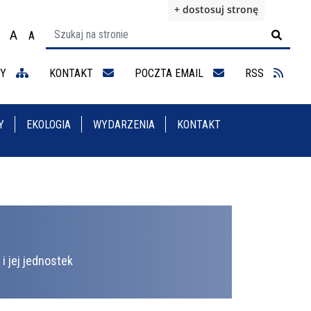
+ dostosuj stronę
A
A

ącz na motyw wysokiej widoczności
Ustaw rozmiar czcionki na 100%
Ustaw rozmiar czcionki na 125%
staw rozmiar czcionki na 150%
NY
KONTAKT
POCZTA EMAIL
RSS
Y
EKOLOGIA
WYDARZENIA
KONTAKT
i jej jednostek