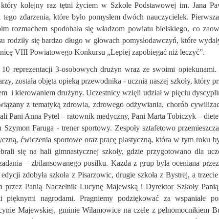
, który kolejny raz tętni życiem w Szkole Podstawowej im. Jana Pa
ji tego zdarzenia, które było pomysłem dwóch nauczycielek. Pierwsz
oim rozmachem spodobała się władzom powiatu bielskiego, co zao
su rodziły się bardzo długo w głowach pomysłodawczyń, które wydał
znicę VIII Powiatowego Konkursu „Lepiej zapobiegać niż leczyć”.
 10 reprezentacji 3-osobowych drużyn wraz ze swoimi opiekunami.
rzy, została objęta opieką przewodnika - ucznia naszej szkoły, który pr
m i kierowaniem drużyny. Uczestnicy wzięli udział w pięciu dyscypl
wiązany z tematyką zdrowia, zdrowego odżywiania, chorób cywilizac
li Pani Anna Pytel – ratownik medyczny, Pani Marta Tobiczyk – diete
an Szymon Faruga - trener sportowy. Zespoły sztafetowo przemieszcza
yczną, ćwiczenia sportowe oraz pracę plastyczną, która w tym roku 
rali się na hali gimnastycznej szkoły, gdzie przygotowano dla ucz
zadania – zbilansowanego posiłku. Każda z grup była oceniana przez
dycji zdobyła szkoła z Pisarzowic, drugie szkoła z Bystrej, a trzecie
 przez Panią Naczelnik Lucynę Majewską i Dyrektor Szkoły Panią
ni pięknymi nagrodami. Pragniemy podziękować za wspaniałe po
cynie Majewskiej, gminie Wilamowice na czele z pełnomocnikiem Bu