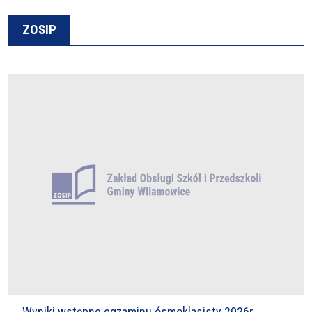
ZOSIP
Wyniki wstępne egzaminu ósmoklasisty 2026r.