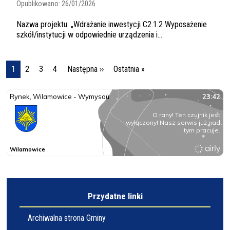
Opublikowano:
26/01/2026
Nazwa projektu: „Wdrażanie inwestycji C2.1.2 Wyposażenie
szkół/instytucji w odpowiednie urządzenia i...
Stronicowanie
Następna strona
Ostatnia strona
1
2
3
4
Następna ››
Ostatnia »
Przydatne linki
Archiwalna strona Gminy