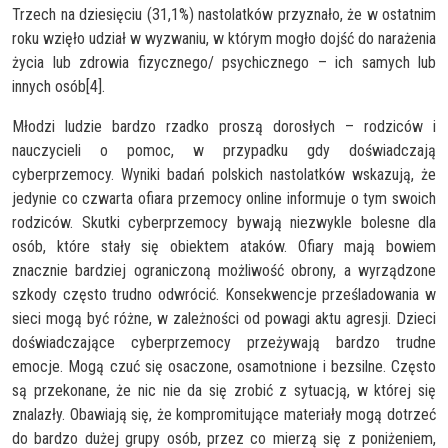
Trzech na dziesięciu (31,1%) nastolatków przyznało, że w ostatnim
roku wzięło udział w wyzwaniu, w którym mogło dojść do narażenia
życia lub zdrowia fizycznego/ psychicznego – ich samych lub
innych osób[4].
Młodzi ludzie bardzo rzadko proszą dorosłych – rodziców i
nauczycieli o pomoc, w przypadku gdy doświadczają
cyberprzemocy. Wyniki badań polskich nastolatków wskazują, że
jedynie co czwarta ofiara przemocy online informuje o tym swoich
rodziców. Skutki cyberprzemocy bywają niezwykle bolesne dla
osób, które stały się obiektem ataków. Ofiary mają bowiem
znacznie bardziej ograniczoną możliwość obrony, a wyrządzone
szkody często trudno odwrócić. Konsekwencje prześladowania w
sieci mogą być różne, w zależności od powagi aktu agresji. Dzieci
doświadczające cyberprzemocy przeżywają bardzo trudne
emocje. Mogą czuć się osaczone, osamotnione i bezsilne. Często
są przekonane, że nic nie da się zrobić z sytuacją, w której się
znalazły. Obawiają się, że kompromitujące materiały mogą dotrzeć
do bardzo dużej grupy osób, przez co mierzą się z poniżeniem,