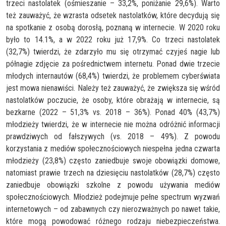
trzeci nastolatek (ośmieszanie – 33,2%, poniżanie 29,6%). Warto
też zauważyć, że wzrasta odsetek nastolatków, które decydują się
na spotkanie z osobą dorosłą, poznaną w internecie. W 2020 roku
było to 14.1%, a w 2022 roku już 17,9%. Co trzeci nastolatek
(32,7%) twierdzi, że zdarzyło mu się otrzymać czyjeś nagie lub
półnagie zdjęcie za pośrednictwem internetu. Ponad dwie trzecie
młodych internautów (68,4%) twierdzi, że problemem cyberświata
jest mowa nienawiści. Należy też zauważyć, że zwiększa się wśród
nastolatków poczucie, że osoby, które obrażają w internecie, są
bezkarne (2022 – 51,3% vs. 2018 – 36%). Ponad 40% (43,7%)
młodzieży twierdzi, że w internecie nie można odróżnić informacji
prawdziwych od fałszywych (vs. 2018 – 49%). Z powodu
korzystania z mediów społecznościowych niespełna jedna czwarta
młodzieży (23,8%) często zaniedbuje swoje obowiązki domowe,
natomiast prawie trzech na dziesięciu nastolatków (28,7%) często
zaniedbuje obowiązki szkolne z powodu używania mediów
społecznościowych. Młodzież podejmuje pełne spectrum wyzwań
internetowych – od zabawnych czy nierozważnych po nawet takie,
które mogą powodować różnego rodzaju niebezpieczeństwa.