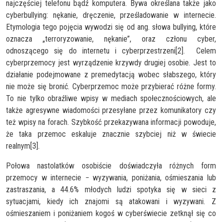
najczęściej telefonu bądź komputera. Bywa określana także jako
cyberbullying: nękanie, dręczenie, prześladowanie w internecie.
Etymologia tego pojęcia wywodzi się od ang. słowa bullying, które
oznacza „terroryzowanie, nękanie”, oraz członu cyber,
odnoszącego się do internetu i cyberprzestrzeni[2]. Celem
cyberprzemocy jest wyrządzenie krzywdy drugiej osobie. Jest to
działanie podejmowane z premedytacją wobec słabszego, który
nie może się bronić. Cyberprzemoc może przybierać różne formy.
To nie tylko obraźliwe wpisy w mediach społecznościowych, ale
także agresywne wiadomości przesyłane przez komunikatory czy
też wpisy na forach. Szybkość przekazywana informacji powoduje,
że taka przemoc eskaluje znacznie szybciej niż w świecie
realnym[3].
Połowa nastolatków osobiście doświadczyła różnych form
przemocy w internecie − wyzywania, poniżania, ośmieszania lub
zastraszania, a 44.6% młodych ludzi spotyka się w sieci z
sytuacjami, kiedy ich znajomi są atakowani i wyzywani. Z
ośmieszaniem i poniżaniem kogoś w cyberświecie zetknął się co