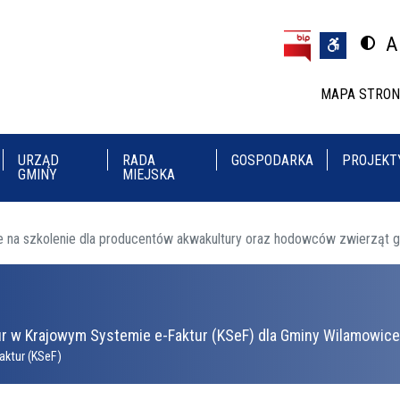
Przejdź do treści
Przejdź do menu
A
Przeł
U
MAPA STRO
URZĄD
RADA
GOSPODARKA
PROJEKT
GMINY
MIEJSKA
e na szkolenie dla producentów akwakultury oraz hodowców zwierząt 
r w Krajowym Systemie e-Faktur (KSeF) dla Gminy Wilamowice 
aktur (KSeF)