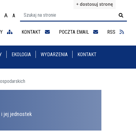
+ dostosuj stronę
A
A

ącz na motyw wysokiej widoczności
Ustaw rozmiar czcionki na 100%
Ustaw rozmiar czcionki na 125%
staw rozmiar czcionki na 150%
NY
KONTAKT
POCZTA EMAIL
RSS
Y
EKOLOGIA
WYDARZENIA
KONTAKT
gospodarskich
i jej jednostek