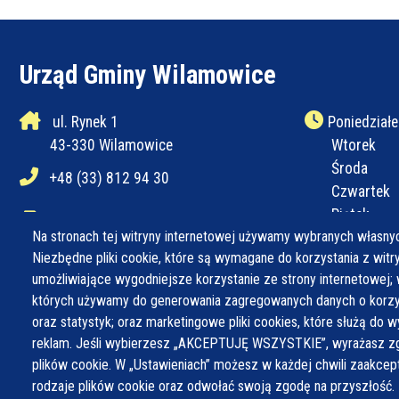
Urząd Gminy Wilamowice
ul. Rynek 1
Poniedziałe
43-330 Wilamowice
Wtorek
Środa
+48 (33) 812 94 30
Czwartek
Piątek
+48 (33) 812 94 31
Na stronach tej witryny internetowej używamy wybranych własnyc
Niezbędne pliki cookie, które są wymagane do korzystania z witryn
ug@wilamowice.pl
umożliwiające wygodniejsze korzystanie ze strony internetowej; 
których używamy do generowania zagregowanych danych o korzys
oraz statystyk; oraz marketingowe pliki cookies, które służą do w
reklam. Jeśli wybierzesz „AKCEPTUJĘ WSZYSTKIE”, wyrażasz zg
plików cookie. W „Ustawieniach” możesz w każdej chwili zaakce
rodzaje plików cookie oraz odwołać swoją zgodę na przyszłość.