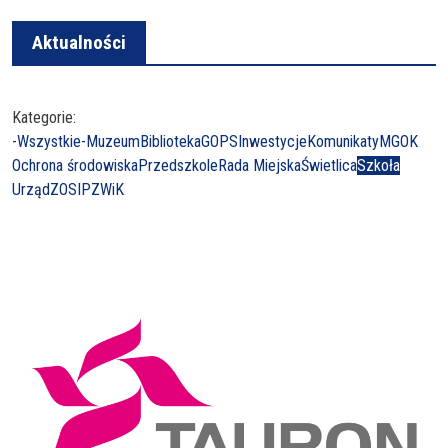
Aktualności
Kategorie:
-Wszystkie-
Muzeum
Biblioteka
GOPS
Inwestycje
Komunikaty
MGOK
Ochrona środowiska
Przedszkole
Rada Miejska
Świetlica
Szkoła
Urząd
ZOSIP
ZWiK