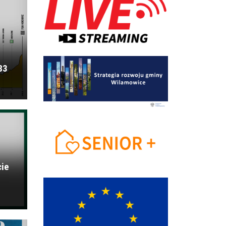
83
cie