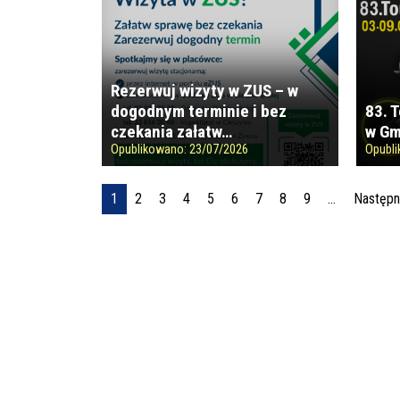
Rezerwuj wizyty w ZUS – w
dogodnym terminie i bez
83. 
czekania załatw…
w Gm
Opublikowano:
23/07/2026
Opubl
Stronicowanie
1
2
3
4
5
6
7
8
9
…
Następna