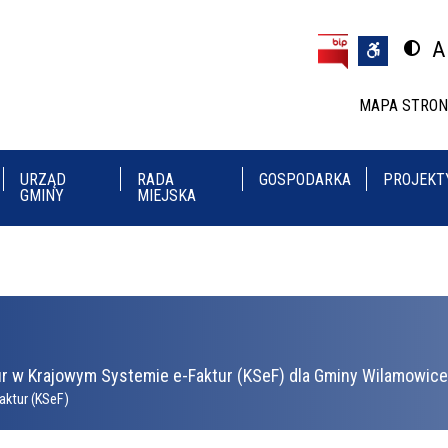
Przejdź do treści
Przejdź do menu
A
Przeł
U
MAPA STRO
URZĄD
RADA
GOSPODARKA
PROJEKT
GMINY
MIEJSKA
r w Krajowym Systemie e-Faktur (KSeF) dla Gminy Wilamowice 
aktur (KSeF)