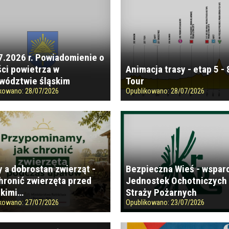
7.2026 r. Powiadomienie o
ści powietrza w
Animacja trasy - etap 5 - 
wództwie śląskim
Tour
ikowano:
28/07/2026
Opublikowano:
28/07/2026
y a dobrostan zwierząt -
Bezpieczna Wieś - wspar
chronić zwierzęta przed
Jednostek Ochotniczych
kimi…
Straży Pożarnych
ikowano:
27/07/2026
Opublikowano:
23/07/2026