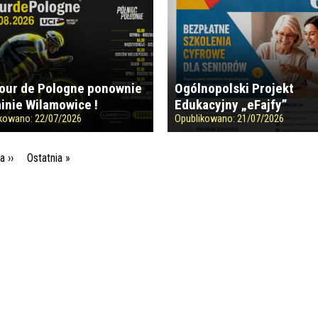
Tour de Pologne ponownie
Ogólnopolski Projekt
inie Wilamowice !
Edukacyjny „eFajfy”
ikowano:
22/07/2026
Opublikowano:
21/07/2026
Następna strona
Ostatnia strona
 ››
Ostatnia »