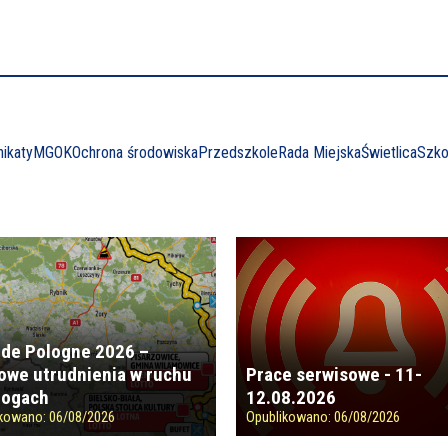
ikaty
MGOK
Ochrona środowiska
Przedszkole
Rada Miejska
Świetlica
Szko
 de Pologne 2026 –
owe utrudnienia w ruchu
Prace serwisowe - 11-
rogach
12.08.2026
ikowano:
06/08/2026
Opublikowano:
06/08/2026