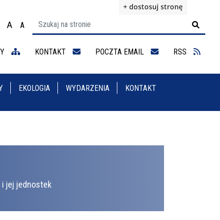
+ dostosuj stronę
A
A

ącz na motyw wysokiej widoczności
Ustaw rozmiar czcionki na 100%
Ustaw rozmiar czcionki na 125%
staw rozmiar czcionki na 150%
NY
KONTAKT
POCZTA EMAIL
RSS
Y
EKOLOGIA
WYDARZENIA
KONTAKT
i jej jednostek