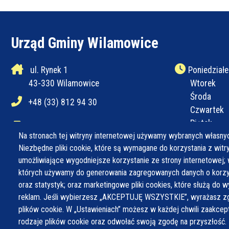
Urząd Gminy Wilamowice
ul. Rynek 1
Poniedziałe
43-330 Wilamowice
Wtorek
Środa
+48 (33) 812 94 30
Czwartek
Piątek
+48 (33) 812 94 31
Na stronach tej witryny internetowej używamy wybranych własnyc
Niezbędne pliki cookie, które są wymagane do korzystania z witryn
ug@wilamowice.pl
umożliwiające wygodniejsze korzystanie ze strony internetowej; 
których używamy do generowania zagregowanych danych o korzys
oraz statystyk; oraz marketingowe pliki cookies, które służą do w
reklam. Jeśli wybierzesz „AKCEPTUJĘ WSZYSTKIE”, wyrażasz zg
plików cookie. W „Ustawieniach” możesz w każdej chwili zaakce
rodzaje plików cookie oraz odwołać swoją zgodę na przyszłość.