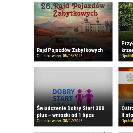
Przy
Rajd Pojazdów Zabytkowych
krze
Opublikowano:
05/08/2026
Opubl
Świadczenie Dobry Start 300
Ostr
plus – wnioski od 1 lipca
II st
Opublikowano:
30/07/2026
Opubl