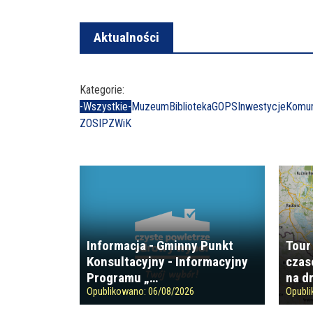
Aktualności
Kategorie:
-Wszystkie-
Muzeum
Biblioteka
GOPS
Inwestycje
Komun
ZOSIP
ZWiK
Informacja - Gminny Punkt
Tour
Konsultacyjny - Informacyjny
czas
Programu „…
na d
Opublikowano:
06/08/2026
Opubl