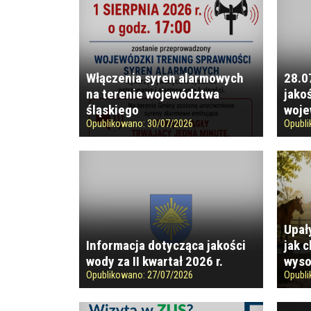
Włączenia syren alarmowych
28.0
na terenie województwa
jako
śląskiego
woje
Opublikowano:
30/07/2026
Opubl
Upał
Informacja dotycząca jakości
jak 
wody za II kwartał 2026 r.
wyso
Opublikowano:
27/07/2026
Opubl