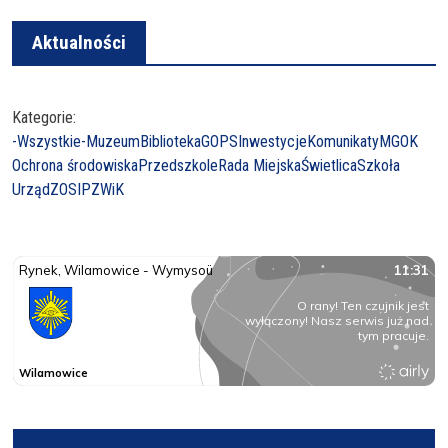
Aktualności
Kategorie:
-Wszystkie-
Muzeum
Biblioteka
GOPS
Inwestycje
Komunikaty
MGOK
Ochrona środowiska
Przedszkole
Rada Miejska
Świetlica
Szkoła
Urząd
ZOSIP
ZWiK