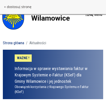
Przejdź do treści
Przejdź do menu
+ dostosuj stronę
Menu
Strona główna
Aktualności
WAŻNE !
Informacja w sprawie wystawiania faktur w
Krajowym Systemie e-Faktur (KSeF) dla
Gminy Wilamowice i jej jednostek
Obowiązek korzystania z Krajowego Systemu e-Faktur
(KSeF)