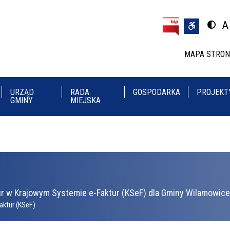
Przejdź do treści
Przejdź do menu
A
Przeł
U
MAPA STRO
URZĄD
RADA
GOSPODARKA
PROJEKT
GMINY
MIEJSKA
r w Krajowym Systemie e-Faktur (KSeF) dla Gminy Wilamowice 
aktur (KSeF)