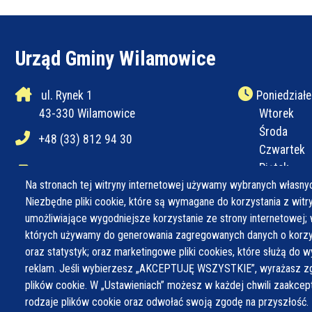
Urząd Gminy Wilamowice
ul. Rynek 1
Poniedziałe
43-330 Wilamowice
Wtorek
Środa
+48 (33) 812 94 30
Czwartek
Piątek
+48 (33) 812 94 31
Na stronach tej witryny internetowej używamy wybranych własnyc
Niezbędne pliki cookie, które są wymagane do korzystania z witryn
ug@wilamowice.pl
umożliwiające wygodniejsze korzystanie ze strony internetowej; 
których używamy do generowania zagregowanych danych o korzys
oraz statystyk; oraz marketingowe pliki cookies, które służą do w
reklam. Jeśli wybierzesz „AKCEPTUJĘ WSZYSTKIE”, wyrażasz zg
plików cookie. W „Ustawieniach” możesz w każdej chwili zaakce
rodzaje plików cookie oraz odwołać swoją zgodę na przyszłość.