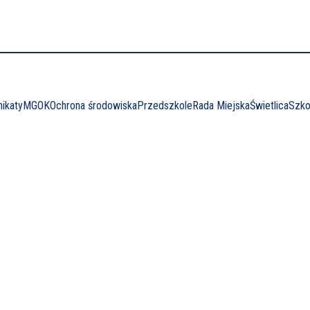
ikaty
MGOK
Ochrona środowiska
Przedszkole
Rada Miejska
Świetlica
Szko