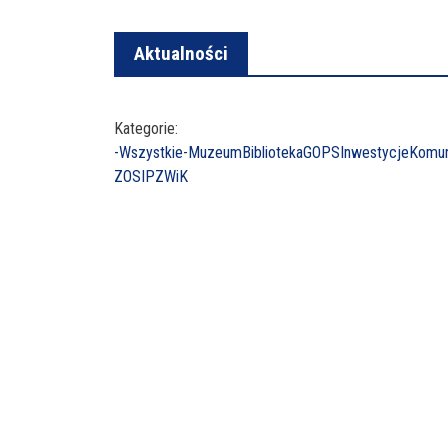
Aktualności
Kategorie:
-Wszystkie-
Muzeum
Biblioteka
GOPS
Inwestycje
Komun
ZOSIP
ZWiK