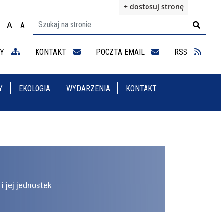
+ dostosuj stronę
A
A

ącz na motyw wysokiej widoczności
Ustaw rozmiar czcionki na 100%
Ustaw rozmiar czcionki na 125%
staw rozmiar czcionki na 150%
NY
KONTAKT
POCZTA EMAIL
RSS
Y
EKOLOGIA
WYDARZENIA
KONTAKT
i jej jednostek