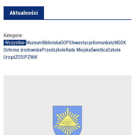
Aktualności
Kategorie:
-Wszystkie-
Muzeum
Biblioteka
GOPS
Inwestycje
Komunikaty
MGOK
Ochrona środowiska
Przedszkole
Rada Miejska
Świetlica
Szkoła
Urząd
ZOSIP
ZWiK