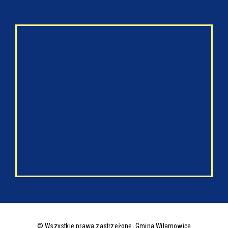
© Wszystkie prawa zastrzeżone,
Gmina Wilamowice