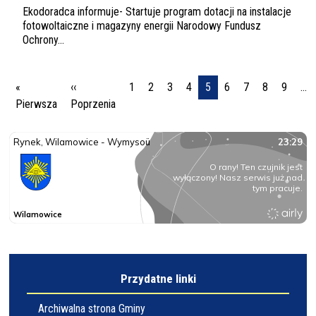
Ekodoradca informuje- Startuje program dotacji na instalacje
fotowoltaiczne i magazyny energii Narodowy Fundusz
Ochrony...
Stronicowanie
«
‹‹
1
2
3
4
5
6
7
8
9
…
Pierwsza strona
Poprzednia strona
Pierwsza
Poprzenia
Przydatne linki
Archiwalna strona Gminy