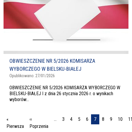
OBWIESZCZENIE NR 5/2026 KOMISARZA
WYBORCZEGO W BIELSKU-BIAŁEJ
Opublikowano:
27/01/2026
OBWIESZCZENIE NR 5/2026 KOMISARZA WYBORCZEGO W
BIELSKU-BIAŁEJ I z dnia 26 stycznia 2026 r. o wynikach
wyborów...
Stronicowanie
«
‹‹
…
3
4
5
6
7
8
9
10
1
Pierwsza strona
Poprzednia strona
Pierwsza
Poprzenia