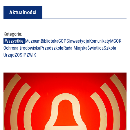
Aktualności
Kategorie:
-Wszystkie-
Muzeum
Biblioteka
GOPS
Inwestycje
Komunikaty
MGOK
Ochrona środowiska
Przedszkole
Rada Miejska
Świetlica
Szkoła
Urząd
ZOSIP
ZWiK