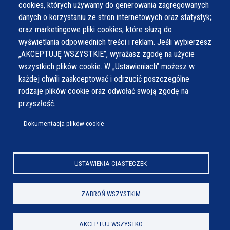
cookies, których używamy do generowania zagregowanych
Czwartek
7:30 - 15:30
danych o korzystaniu ze stron internetowych oraz statystyk;
Piątek
7:30 - 14:30
oraz marketingowe pliki cookies, które służą do
wyświetlania odpowiednich treści i reklam. Jeśli wybierzesz
„AKCEPTUJĘ WSZYSTKIE”, wyrażasz zgodę na użycie
wszystkich plików cookie. W „Ustawieniach” możesz w
każdej chwili zaakceptować i odrzucić poszczególne
rodzaje plików cookie oraz odwołać swoją zgodę na
przyszłość.
Dokumentacja plików cookie
USTAWIENIA CIASTECZEK
ZABROŃ WSZYSTKIM
AKCEPTUJ WSZYSTKO