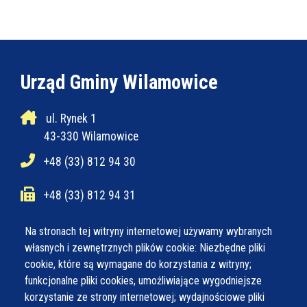
Urząd Gminy Wilamowice
ul. Rynek 1
43-330 Wilamowice
+48 (33) 812 94 30
+48 (33) 812 94 31
ug@wilamowice.pl
Na stronach tej witryny internetowej używamy wybranych
własnych i zewnętrznych plików cookie: Niezbędne pliki
cookie, które są wymagane do korzystania z witryny;
Poniedziałek
7:30 - 15:30
funkcjonalne pliki cookies, umożliwiające wygodniejsze
Wtorek
7:30 - 15:30
korzystanie ze strony internetowej; wydajnościowe pliki
Środa
7:30 - 16:30