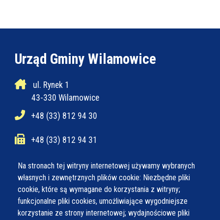
Urząd Gminy Wilamowice
ul. Rynek 1
43-330 Wilamowice
+48 (33) 812 94 30
+48 (33) 812 94 31
ug@wilamowice.pl
Na stronach tej witryny internetowej używamy wybranych
własnych i zewnętrznych plików cookie: Niezbędne pliki
cookie, które są wymagane do korzystania z witryny;
Poniedziałek
7:30 - 15:30
funkcjonalne pliki cookies, umożliwiające wygodniejsze
Wtorek
7:30 - 15:30
korzystanie ze strony internetowej; wydajnościowe pliki
Środa
7:30 - 16:30