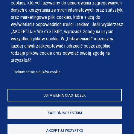
cookies, których używamy do generowania zagregowanych
Czwartek
7:30 - 15:30
danych o korzystaniu ze stron internetowych oraz statystyk;
Piątek
7:30 - 14:30
oraz marketingowe pliki cookies, które służą do
wyświetlania odpowiednich treści i reklam. Jeśli wybierzesz
„AKCEPTUJĘ WSZYSTKIE”, wyrażasz zgodę na użycie
wszystkich plików cookie. W „Ustawieniach” możesz w
każdej chwili zaakceptować i odrzucić poszczególne
rodzaje plików cookie oraz odwołać swoją zgodę na
przyszłość.
Dokumentacja plików cookie
USTAWIENIA CIASTECZEK
ZABROŃ WSZYSTKIM
AKCEPTUJ WSZYSTKO