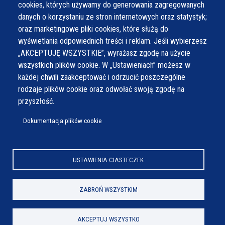
cookies, których używamy do generowania zagregowanych
Czwartek
7:30 - 15:30
danych o korzystaniu ze stron internetowych oraz statystyk;
Piątek
7:30 - 14:30
oraz marketingowe pliki cookies, które służą do
wyświetlania odpowiednich treści i reklam. Jeśli wybierzesz
„AKCEPTUJĘ WSZYSTKIE”, wyrażasz zgodę na użycie
wszystkich plików cookie. W „Ustawieniach” możesz w
każdej chwili zaakceptować i odrzucić poszczególne
rodzaje plików cookie oraz odwołać swoją zgodę na
przyszłość.
Dokumentacja plików cookie
USTAWIENIA CIASTECZEK
ZABROŃ WSZYSTKIM
AKCEPTUJ WSZYSTKO