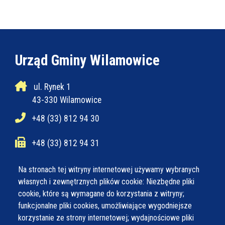
Urząd Gminy Wilamowice
ul. Rynek 1
43-330 Wilamowice
+48 (33) 812 94 30
+48 (33) 812 94 31
ug@wilamowice.pl
Na stronach tej witryny internetowej używamy wybranych
własnych i zewnętrznych plików cookie: Niezbędne pliki
cookie, które są wymagane do korzystania z witryny;
Poniedziałek
7:30 - 15:30
funkcjonalne pliki cookies, umożliwiające wygodniejsze
Wtorek
7:30 - 15:30
korzystanie ze strony internetowej; wydajnościowe pliki
Środa
7:30 - 16:30