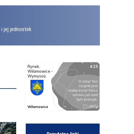
Animacja trasy - etap 5 - 83 Tour
i jej jednostek
83. Tour de Pologne ponownie w Gminie
Wilamowice !
Ogólnopolski Projekt Edukacyjny „eFajfy”