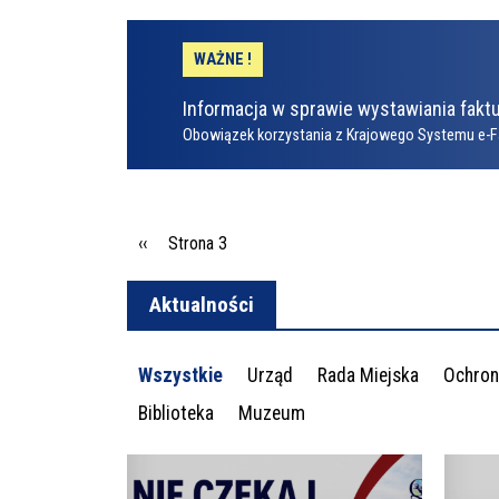
WAŻNE !
Informacja w sprawie wystawiania faktu
Obowiązek korzystania z Krajowego Systemu e-F
Stronicowanie
Poprzednia strona
‹‹
Strona 3
Aktualności
Wszystkie
Urząd
Rada Miejska
Ochron
Biblioteka
Muzeum