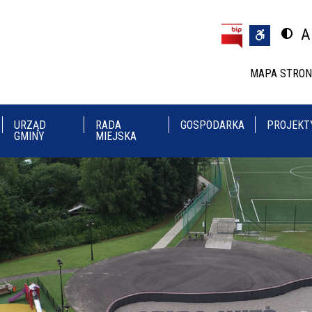
Przejdź do treści
Przejdź do menu
A
Przeł
U
MAPA STRO
URZĄD
RADA
GOSPODARKA
PROJEKT
GMINY
MIEJSKA