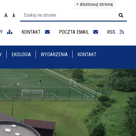
+ dostosuj stronę
A
A

ącz na motyw wysokiej widoczności
Ustaw rozmiar czcionki na 100%
Ustaw rozmiar czcionki na 125%
staw rozmiar czcionki na 150%
NY
KONTAKT
POCZTA EMAIL
RSS
Y
EKOLOGIA
WYDARZENIA
KONTAKT