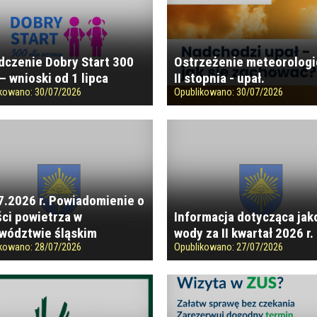
dczenie Dobry Start 300
Ostrzeżenie meteorolog
– wnioski od 1 lipca
II stopnia - upał.
ikowano:
30/07/2026
Opublikowano:
30/07/2026
7.2026 r. Powiadomienie o
ści powietrza w
Informacja dotycząca jak
wództwie śląskim
wody za II kwartał 2026 r.
ikowano:
28/07/2026
Opublikowano:
27/07/2026