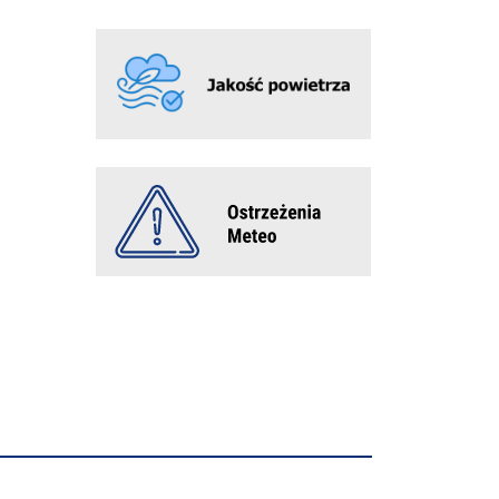
INFORMACJA O ĆWICZENIACH "ALARM 2026"
Gminny Rajd Rowerowy
Wielki sukces młodych piłkarzy LKS Pasjonat
Dankowice!