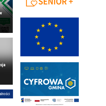
 w
Animacja trasy - etap 5 - 83 Tour
83. Tour de Pologne ponownie w Gminie
Wilamowice !
sja
alności
Ogólnopolski Projekt Edukacyjny „eFajfy”