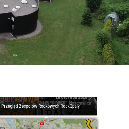
Gminny Rajd Rowerowy
Wielki sukces młodych piłkarzy LKS Pasjonat
Dankowice!
Przegląd Zespołów Rockowych RockQpały
Rajd Pojazdów Zabytkowych
Rajd Pojazdów Zabytkowych