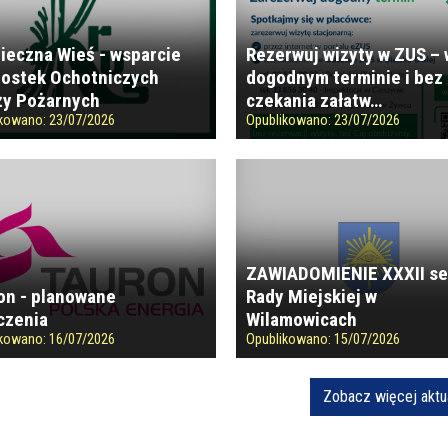
ieczna Wieś - wsparcie
Rezerwuj wizyty w ZUS –
ostek Ochotniczych
dogodnym terminie i bez
ży Pożarnych
czekania załatw…
ikowano:
23/07/2026
Opublikowano:
23/07/2026
ZAWIADOMIENIE XXXII se
on - planowane
Rady Miejskiej w
czenia
Wilamowicach
ikowano:
16/07/2026
Opublikowano:
15/07/2026
Zobacz więcej aktu