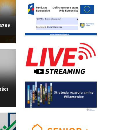
Przegląd Zespołów Rockowych RockQpały
iczne
Tour de Pologne 2026 – czasowe utrudnienia w
ruchu na drogach
Rajd Pojazdów Zabytkowych
ości
Włączenia syren alarmowych na terenie
województwa śląskiego