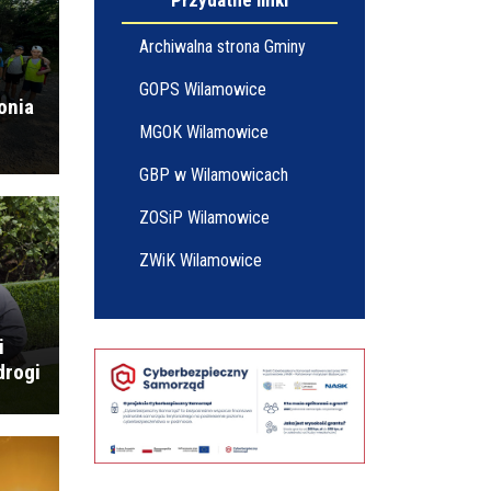
Przydatne linki
INFORMACJA O ĆWICZENIACH "ALARM 2026"
Archiwalna strona Gminy
GOPS Wilamowice
onia
MGOK Wilamowice
GBP w Wilamowicach
Gminny Rajd Rowerowy
ZOSiP Wilamowice
ZWiK Wilamowice
Wielki sukces młodych piłkarzy LKS Pasjonat
Dankowice!
i
drogi