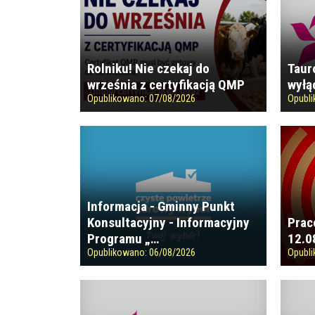
Rolniku! Nie czekaj do
Taur
września z certyfikacją QMP
wyłą
Opublikowano:
07/08/2026
Opubl
Informacja - Gminny Punkt
Konsultacyjny - Informacyjny
Prac
Programu „…
12.0
Opublikowano:
06/08/2026
Opubl