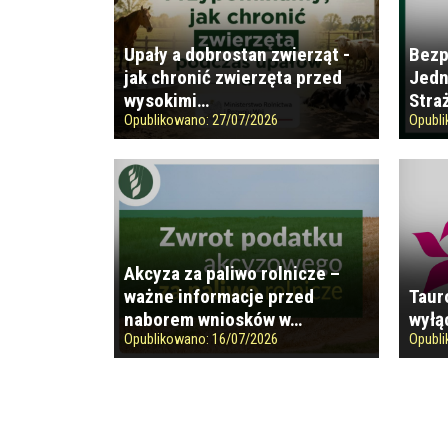
Upały a dobrostan zwierząt -
Bezp
jak chronić zwierzęta przed
Jedn
wysokimi…
Stra
Opublikowano:
27/07/2026
Opubl
Akcyza za paliwo rolnicze –
ważne informacje przed
Taur
naborem wniosków w…
wyłą
Opublikowano:
16/07/2026
Opubl