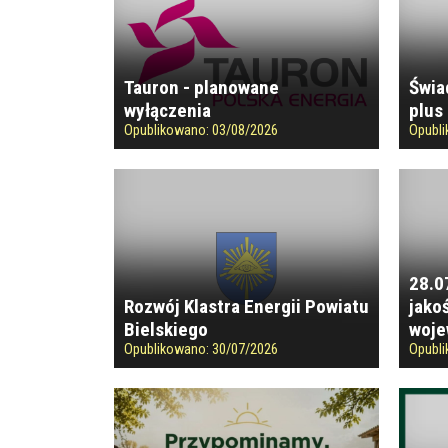
Tauron - planowane
Świa
wyłączenia
plus 
Opublikowano:
03/08/2026
Opubl
28.0
Rozwój Klastra Energii Powiatu
jako
Bielskiego
woje
Opublikowano:
30/07/2026
Opubl