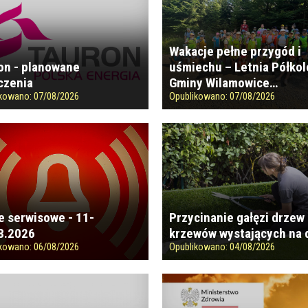
Wakacje pełne przygód i
on - planowane
uśmiechu – Letnia Półkol
czenia
Gminy Wilamowice…
ikowano:
07/08/2026
Opublikowano:
07/08/2026
e serwisowe - 11-
Przycinanie gałęzi drzew 
8.2026
krzewów wystających na 
ikowano:
06/08/2026
Opublikowano:
04/08/2026