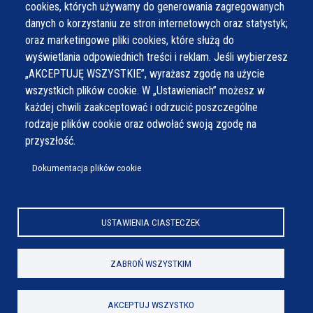
cookies, których używamy do generowania zagregowanych
Czwartek
7:30 - 15:30
danych o korzystaniu ze stron internetowych oraz statystyk;
Piątek
7:30 - 14:30
oraz marketingowe pliki cookies, które służą do
wyświetlania odpowiednich treści i reklam. Jeśli wybierzesz
„AKCEPTUJĘ WSZYSTKIE”, wyrażasz zgodę na użycie
wszystkich plików cookie. W „Ustawieniach” możesz w
każdej chwili zaakceptować i odrzucić poszczególne
rodzaje plików cookie oraz odwołać swoją zgodę na
przyszłość.
Dokumentacja plików cookie
USTAWIENIA CIASTECZEK
ZABROŃ WSZYSTKIM
AKCEPTUJ WSZYSTKO