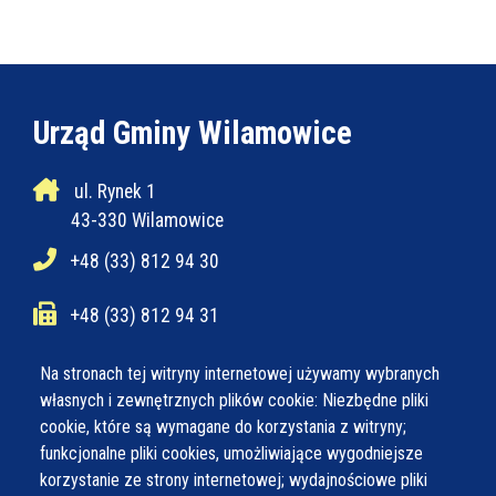
Urząd Gminy Wilamowice
ul. Rynek 1
43-330 Wilamowice
+48 (33) 812 94 30
+48 (33) 812 94 31
ug@wilamowice.pl
Na stronach tej witryny internetowej używamy wybranych
własnych i zewnętrznych plików cookie: Niezbędne pliki
cookie, które są wymagane do korzystania z witryny;
Poniedziałek
7:30 - 15:30
funkcjonalne pliki cookies, umożliwiające wygodniejsze
Wtorek
7:30 - 15:30
korzystanie ze strony internetowej; wydajnościowe pliki
Środa
7:30 - 16:30