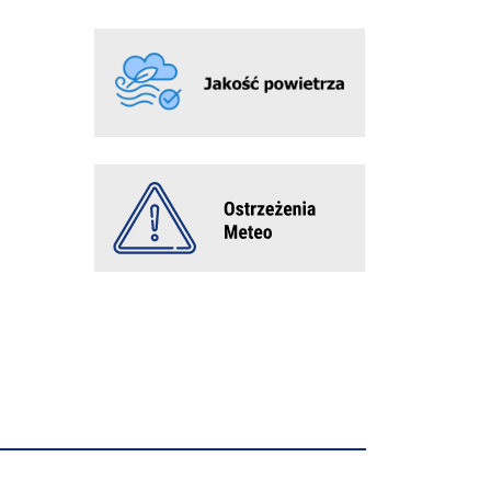
INFORMACJA O ĆWICZENIACH "ALARM 2026"
Gminny Rajd Rowerowy
Wielki sukces młodych piłkarzy LKS Pasjonat
Dankowice!