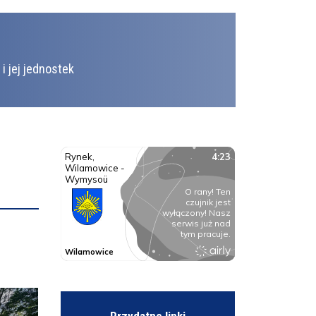
Animacja trasy - etap 5 - 83 Tour
i jej jednostek
83. Tour de Pologne ponownie w Gminie
Wilamowice !
Ogólnopolski Projekt Edukacyjny „eFajfy”