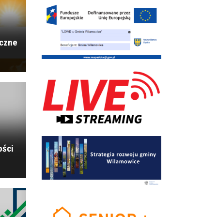
Przegląd Zespołów Rockowych RockQpały
iczne
Tour de Pologne 2026 – czasowe utrudnienia w
ruchu na drogach
Rajd Pojazdów Zabytkowych
ości
Włączenia syren alarmowych na terenie
województwa śląskiego