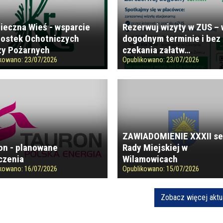
ieczna Wieś - wsparcie
Rezerwuj wizyty w ZUS –
ostek Ochotniczych
dogodnym terminie i bez
ży Pożarnych
czekania załatw…
ikowano:
23/07/2026
Opublikowano:
23/07/2026
ZAWIADOMIENIE XXXII se
on - planowane
Rady Miejskiej w
czenia
Wilamowicach
ikowano:
16/07/2026
Opublikowano:
15/07/2026
Zobacz więcej aktu