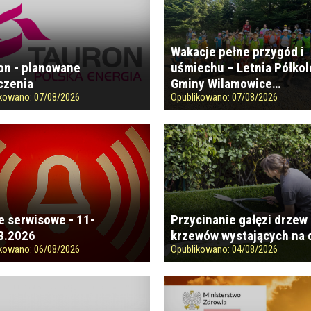
Wakacje pełne przygód i
on - planowane
uśmiechu – Letnia Półkol
czenia
Gminy Wilamowice…
ikowano:
07/08/2026
Opublikowano:
07/08/2026
e serwisowe - 11-
Przycinanie gałęzi drzew 
8.2026
krzewów wystających na 
ikowano:
06/08/2026
Opublikowano:
04/08/2026