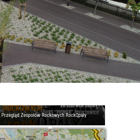
Gminny Rajd Rowerowy
Wielki sukces młodych piłkarzy LKS Pasjonat
Dankowice!
Przegląd Zespołów Rockowych RockQpały
Rajd Pojazdów Zabytkowych
Rajd Pojazdów Zabytkowych