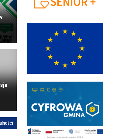
 w
Animacja trasy - etap 5 - 83 Tour
83. Tour de Pologne ponownie w Gminie
Wilamowice !
sja
alności
Ogólnopolski Projekt Edukacyjny „eFajfy”