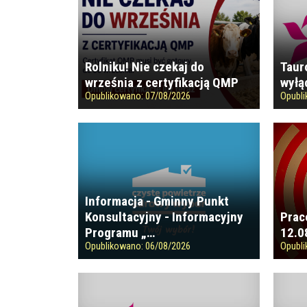
Rolniku! Nie czekaj do
Taur
września z certyfikacją QMP
wyłą
Opublikowano:
07/08/2026
Opubl
Informacja - Gminny Punkt
Konsultacyjny - Informacyjny
Prac
Programu „…
12.0
Opublikowano:
06/08/2026
Opubl