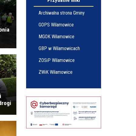
Przydatne linki
INFORMACJA O ĆWICZENIACH "ALARM 2026"
Archiwalna strona Gminy
GOPS Wilamowice
onia
MGOK Wilamowice
GBP w Wilamowicach
Gminny Rajd Rowerowy
ZOSiP Wilamowice
ZWiK Wilamowice
Wielki sukces młodych piłkarzy LKS Pasjonat
Dankowice!
i
drogi