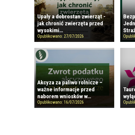
Upały a dobrostan zwierząt -
Bezp
jak chronić zwierzęta przed
Jedn
wysokimi…
Stra
Opublikowano:
27/07/2026
Opubl
Akcyza za paliwo rolnicze –
ważne informacje przed
Taur
naborem wniosków w…
wyłą
Opublikowano:
16/07/2026
Opubl