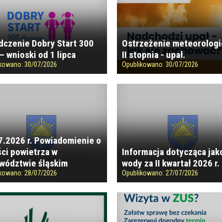
dczenie Dobry Start 300
Ostrzeżenie meteorolog
– wnioski od 1 lipca
II stopnia - upał.
ikowano:
30/07/2026
Opublikowano:
30/07/2026
7.2026 r. Powiadomienie o
ści powietrza w
Informacja dotycząca jak
wództwie śląskim
wody za II kwartał 2026 r.
ikowano:
28/07/2026
Opublikowano:
27/07/2026