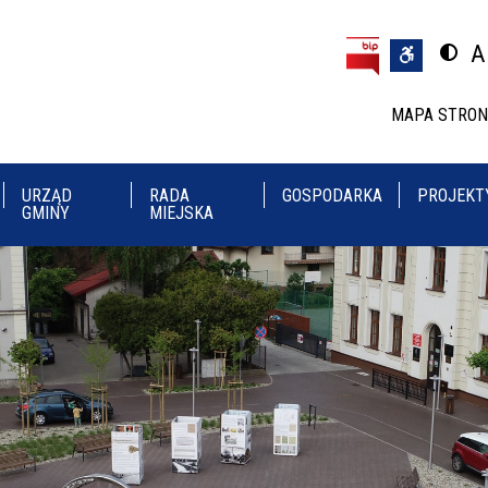
Przejdź do treści
Przejdź do menu
A
Przeł
U
MAPA STRO
URZĄD
RADA
GOSPODARKA
PROJEKT
GMINY
MIEJSKA