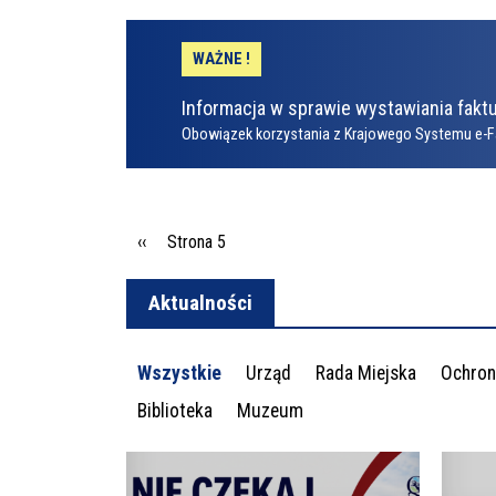
WAŻNE !
Informacja w sprawie wystawiania faktu
Obowiązek korzystania z Krajowego Systemu e-F
Stronicowanie
Poprzednia strona
‹‹
Strona 5
Aktualności
Wszystkie
Urząd
Rada Miejska
Ochron
Biblioteka
Muzeum