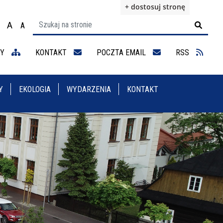
+ dostosuj stronę
A
A

ącz na motyw wysokiej widoczności
Ustaw rozmiar czcionki na 100%
Ustaw rozmiar czcionki na 125%
staw rozmiar czcionki na 150%
NY
KONTAKT
POCZTA EMAIL
RSS
Y
EKOLOGIA
WYDARZENIA
KONTAKT