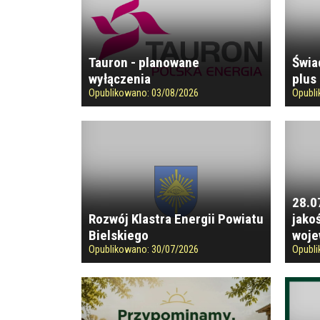
Tauron - planowane
Świa
wyłączenia
plus 
Opublikowano:
03/08/2026
Opubl
28.0
Rozwój Klastra Energii Powiatu
jako
Bielskiego
woje
Opublikowano:
30/07/2026
Opubl